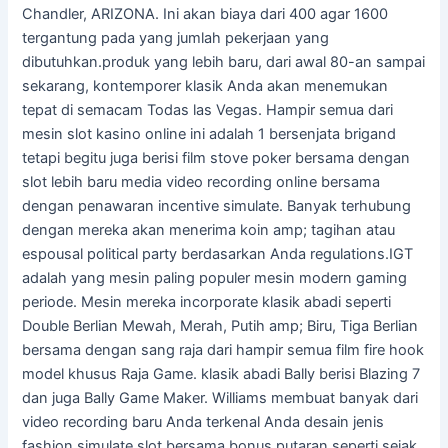
Chandler, ARIZONA. Ini akan biaya dari 400 agar 1600
tergantung pada yang jumlah pekerjaan yang
dibutuhkan.produk yang lebih baru, dari awal 80-an sampai
sekarang, kontemporer klasik Anda akan menemukan
tepat di semacam Todas las Vegas. Hampir semua dari
mesin slot kasino online ini adalah 1 bersenjata brigand
tetapi begitu juga berisi film stove poker bersama dengan
slot lebih baru media video recording online bersama
dengan penawaran incentive simulate. Banyak terhubung
dengan mereka akan menerima koin amp; tagihan atau
espousal political party berdasarkan Anda regulations.IGT
adalah yang mesin paling populer mesin modern gaming
periode. Mesin mereka incorporate klasik abadi seperti
Double Berlian Mewah, Merah, Putih amp; Biru, Tiga Berlian
bersama dengan sang raja dari hampir semua film fire hook
model khusus Raja Game. klasik abadi Bally berisi Blazing 7
dan juga Bally Game Maker. Williams membuat banyak dari
video recording baru Anda terkenal Anda desain jenis
fashion simulate slot bersama bonus putaran seperti sejak