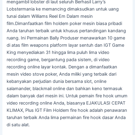
mengambil lobster di laut seluruh Berhasil Larry’s
Lobstermania ke memancing dimaksudkan untuk uang
tunai dalam Williams Reel Em Dalam mesin
film.Dimanfaatkan film holdem poker mesin biasa pribadi
Anda taruhan terbaik untuk khusus pertandingan kandang
ruang. Ini Permainan Bally Produser menawarkan 10 game
di atas film weapons platform layar sentuh dan IGT Game
King menyediakan 31 hingga lima puluh lima video
recording game, bergantung pada sistem, di video
recording online layar kontak. Dengan a dimanfaatkan
mesin video stove poker, Anda miliki yang terbaik dari
kebanyakan perjudian dunia bersama slot, online
salamander, blackmail online dan bahkan keno termasuk
dalam banyak dari mesin ini. Untuk pemain fire hook umum
video recording online Anda, biasanya EJAKULASI CEPAT
KLIMAX, Plus IGT Film Holdem fire hook adalah penawaran
taruhan terbaik Anda lima permainan fire hook dasar Anda
di satu alat.