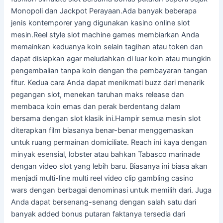
Monopoli dan Jackpot Perayaan.Ada banyak beberapa
jenis kontemporer yang digunakan kasino online slot
mesin.Reel style slot machine games membiarkan Anda
memainkan keduanya koin selain tagihan atau token dan
dapat disiapkan agar meludahkan di luar koin atau mungkin
pengembalian tanpa koin dengan the pembayaran tangan
fitur. Kedua cara Anda dapat menikmati buzz dari menarik
pegangan slot, menekan taruhan maks release dan
membaca koin emas dan perak berdentang dalam
bersama dengan slot klasik ini.Hampir semua mesin slot
diterapkan film biasanya benar-benar menggemaskan
untuk ruang permainan domiciliate. Reach ini kaya dengan
minyak esensial, lobster atau bahkan Tabasco marinade
dengan video slot yang lebih baru. Biasanya ini biasa akan
menjadi multi-line multi reel video clip gambling casino
wars dengan berbagai denominasi untuk memilih dari. Juga
Anda dapat bersenang-senang dengan salah satu dari
banyak added bonus putaran faktanya tersedia dari