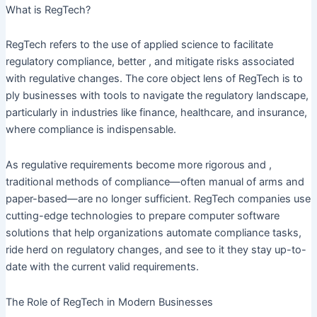
What is RegTech?
RegTech refers to the use of applied science to facilitate
regulatory compliance, better , and mitigate risks associated
with regulative changes. The core object lens of RegTech is to
ply businesses with tools to navigate the regulatory landscape,
particularly in industries like finance, healthcare, and insurance,
where compliance is indispensable.
As regulative requirements become more rigorous and ,
traditional methods of compliance—often manual of arms and
paper-based—are no longer sufficient. RegTech companies use
cutting-edge technologies to prepare computer software
solutions that help organizations automate compliance tasks,
ride herd on regulatory changes, and see to it they stay up-to-
date with the current valid requirements.
The Role of RegTech in Modern Businesses