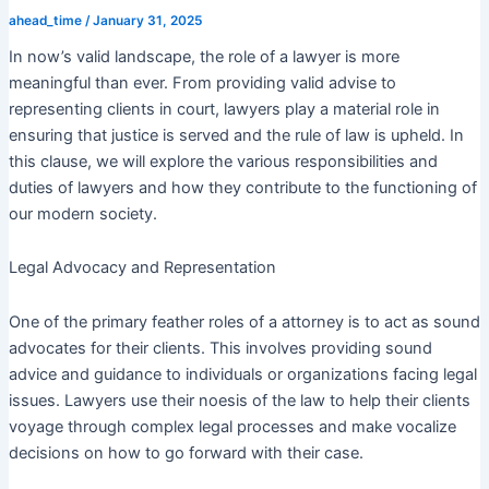
ahead_time
/
January 31, 2025
In now’s valid landscape, the role of a lawyer is more
meaningful than ever. From providing valid advise to
representing clients in court, lawyers play a material role in
ensuring that justice is served and the rule of law is upheld. In
this clause, we will explore the various responsibilities and
duties of lawyers and how they contribute to the functioning of
our modern society.
Legal Advocacy and Representation
One of the primary feather roles of a attorney is to act as sound
advocates for their clients. This involves providing sound
advice and guidance to individuals or organizations facing legal
issues. Lawyers use their noesis of the law to help their clients
voyage through complex legal processes and make vocalize
decisions on how to go forward with their case.