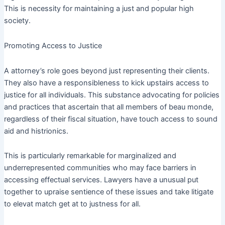
This is necessity for maintaining a just and popular high
society.
Promoting Access to Justice
A attorney’s role goes beyond just representing their clients.
They also have a responsibleness to kick upstairs access to
justice for all individuals. This substance advocating for policies
and practices that ascertain that all members of beau monde,
regardless of their fiscal situation, have touch access to sound
aid and histrionics.
This is particularly remarkable for marginalized and
underrepresented communities who may face barriers in
accessing effectual services. Lawyers have a unusual put
together to upraise sentience of these issues and take litigate
to elevat match get at to justness for all.