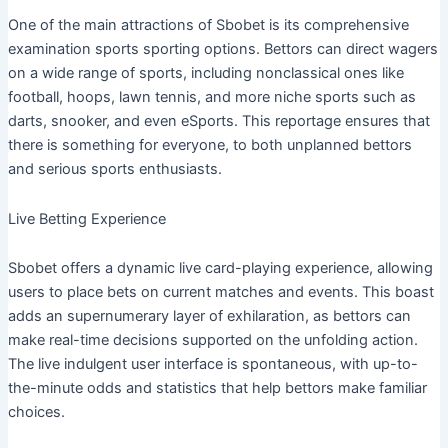
One of the main attractions of Sbobet is its comprehensive
examination sports sporting options. Bettors can direct wagers
on a wide range of sports, including nonclassical ones like
football, hoops, lawn tennis, and more niche sports such as
darts, snooker, and even eSports. This reportage ensures that
there is something for everyone, to both unplanned bettors
and serious sports enthusiasts.
Live Betting Experience
Sbobet offers a dynamic live card-playing experience, allowing
users to place bets on current matches and events. This boast
adds an supernumerary layer of exhilaration, as bettors can
make real-time decisions supported on the unfolding action.
The live indulgent user interface is spontaneous, with up-to-
the-minute odds and statistics that help bettors make familiar
choices.