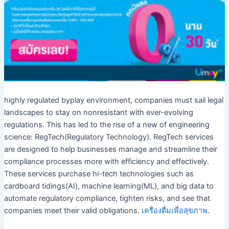
highly regulated byplay environment, companies must sail legal
landscapes to stay on nonresistant with ever-evolving
regulations. This has led to the rise of a new of engineering
science: RegTech(Regulatory Technology). RegTech services
are designed to help businesses manage and streamline their
compliance processes more with efficiency and effectively.
These services purchase hi-tech technologies such as
cardboard tidings(AI), machine learning(ML), and big data to
automate regulatory compliance, tighten risks, and see that
companies meet their valid obligations.
เครื่องดื่มเพื่อสุขภาพ
.