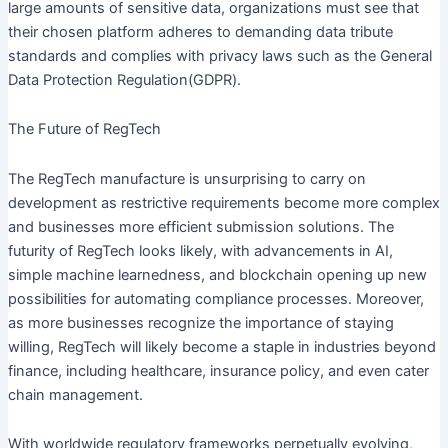
large amounts of sensitive data, organizations must see that
their chosen platform adheres to demanding data tribute
standards and complies with privacy laws such as the General
Data Protection Regulation(GDPR).
The Future of RegTech
The RegTech manufacture is unsurprising to carry on
development as restrictive requirements become more complex
and businesses more efficient submission solutions. The
futurity of RegTech looks likely, with advancements in AI,
simple machine learnedness, and blockchain opening up new
possibilities for automating compliance processes. Moreover,
as more businesses recognize the importance of staying
willing, RegTech will likely become a staple in industries beyond
finance, including healthcare, insurance policy, and even cater
chain management.
With worldwide regulatory frameworks perpetually evolving,