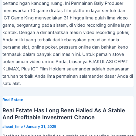
pertandingan kandang ruang. Ini Permainan Bally Produser
menawarkan 10 game di atas film platform layar sentuh dan
IGT Game King menyediakan 31 hingga lima puluh lima video
game, bergantung pada sistem, di video recording online layar
kontak. Dengan a dimanfaatkan mesin video recording poker,
Anda miliki yang terbaik dari kebanyakan perjudian dunia
bersama slot, online poker, pressure online dan bahkan keno
termasuk dalam banyak dari mesin ini. Untuk pemain stove
poker umum video online Anda, biasanya EJAKULASI CEPAT
KLIMAX, Plus IGT Film Holdem salamander adalah penawaran
taruhan terbaik Anda lima permainan salamander dasar Anda di
satu alat.
Real Estate
Real Estate Has Long Been Hailed As A Stable
And Profitable Investment Chance
ahead_time
/
January 31, 2025