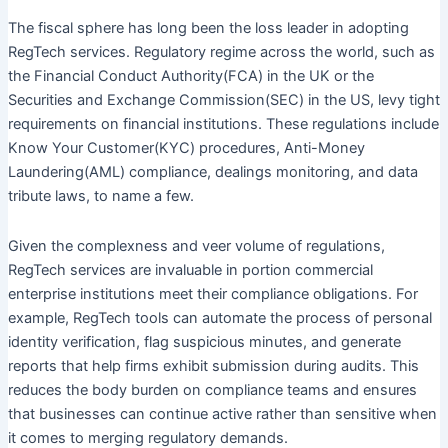
The fiscal sphere has long been the loss leader in adopting
RegTech services. Regulatory regime across the world, such as
the Financial Conduct Authority(FCA) in the UK or the
Securities and Exchange Commission(SEC) in the US, levy tight
requirements on financial institutions. These regulations include
Know Your Customer(KYC) procedures, Anti-Money
Laundering(AML) compliance, dealings monitoring, and data
tribute laws, to name a few.
Given the complexness and veer volume of regulations,
RegTech services are invaluable in portion commercial
enterprise institutions meet their compliance obligations. For
example, RegTech tools can automate the process of personal
identity verification, flag suspicious minutes, and generate
reports that help firms exhibit submission during audits. This
reduces the body burden on compliance teams and ensures
that businesses can continue active rather than sensitive when
it comes to merging regulatory demands.