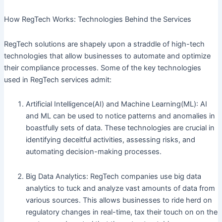
How RegTech Works: Technologies Behind the Services
RegTech solutions are shapely upon a straddle of high-tech
technologies that allow businesses to automate and optimize
their compliance processes. Some of the key technologies
used in RegTech services admit:
Artificial Intelligence(AI) and Machine Learning(ML): AI
and ML can be used to notice patterns and anomalies in
boastfully sets of data. These technologies are crucial in
identifying deceitful activities, assessing risks, and
automating decision-making processes.
Big Data Analytics: RegTech companies use big data
analytics to tuck and analyze vast amounts of data from
various sources. This allows businesses to ride herd on
regulatory changes in real-time, tax their touch on on the