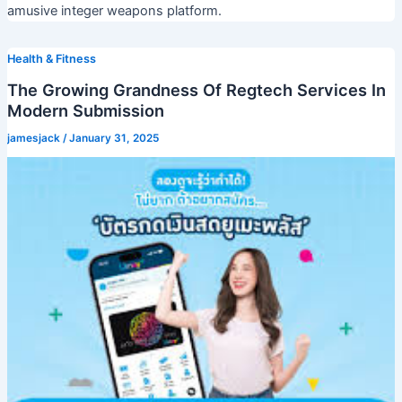
amusive integer weapons platform.
Health & Fitness
The Growing Grandness Of Regtech Services In
Modern Submission
jamesjack
/
January 31, 2025