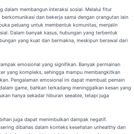
ng dalam membangun interaksi sosial. Melalui fitur
t berkomunikasi dan bekerja sama dengan orangutan lain
embuka peluang untuk membentuk komunitas, menjalin
sial. Dalam banyak kasus, hubungan yang terbentuk
bungan yang kuat dan bermakna, meskipun berawal dari
 dampak emosional yang signifikan. Banyak permainan
ter yang kompleks, sehingga mampu membangkitkan
ajikan. Pengalaman emosional ini dapat membuat pemain
 dalam game, bahkan terkadang meninggalkan kesan yang
kan hanya sekadar hiburan seeable, tetapi juga
bihan juga dapat menimbulkan dampak negatif.
 sering dibahas dalam konteks kesehatan unhealthy dan