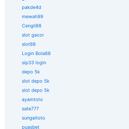
pakde4d
mewah99
Cengli88
slot gacor
slot88
Login Bola88
sip33 login
depo 5k
slot depo 5k
slot depo 5k
ayamtoto
sate777
sungaitoto
puasbet