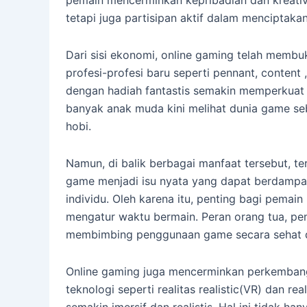
pemain mencerminkan kepribadian dan kreativ
tetapi juga partisipan aktif dalam menciptak
Dari sisi ekonomi, online gaming telah membuka
profesi-profesi baru seperti pennant, content 
dengan hadiah fantastis semakin memperkuat le
banyak anak muda kini melihat dunia game se
hobi.
Namun, di balik berbagai manfaat tersebut, t
game menjadi isu nyata yang dapat berdampak 
individu. Oleh karena itu, penting bagi pemai
mengatur waktu bermain. Peran orang tua, pen
membimbing penggunaan game secara sehat 
Online gaming juga mencerminkan perkembang
teknologi seperti realitas realistic(VR) dan 