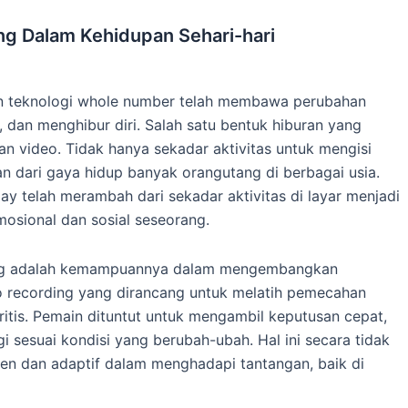
ing Dalam Kehidupan Sehari-hari
n teknologi whole number telah membawa perubahan
, dan menghibur diri. Salah satu bentuk hiburan yang
n video. Tidak hanya sekadar aktivitas untuk mengisi
an dari gaya hidup banyak orangutang di berbagai usia.
 telah merambah dari sekadar aktivitas di layar menjadi
sional dan sosial seseorang.
ling adalah kemampuannya dalam mengembangkan
eo recording yang dirancang untuk melatih pemecahan
ritis. Pemain dituntut untuk mengambil keputusan cepat,
i sesuai kondisi yang berubah-ubah. Hal ini secara tidak
sien dan adaptif dalam menghadapi tantangan, baik di