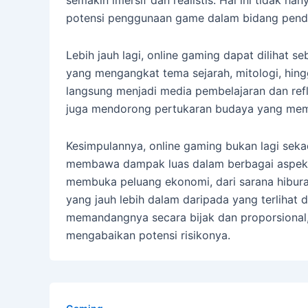
semakin imersif dan realistis. Hal ini tidak h
potensi penggunaan game dalam bidang pendidi
Lebih jauh lagi, online gaming dapat dilihat 
yang mengangkat tema sejarah, mitologi, hingg
langsung menjadi media pembelajaran dan refl
juga mendorong pertukaran budaya yang mempe
Kesimpulannya, online gaming bukan lagi seka
membawa dampak luas dalam berbagai aspek 
membuka peluang ekonomi, dari sarana hibura
yang jauh lebih dalam daripada yang terlihat d
memandangnya secara bijak dan proporsional
mengabaikan potensi risikonya.