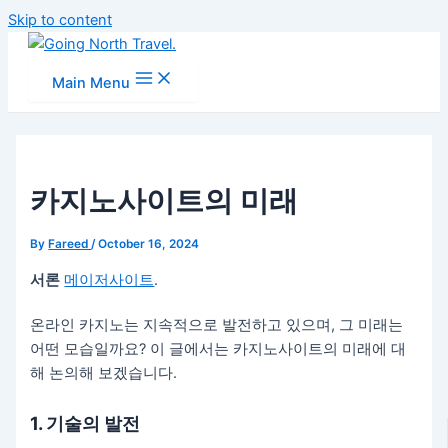
Skip to content
Main Menu
카지노사이트의 미래
By
Fareed
/
October 16, 2024
서론
메이저사이트
.
온라인 카지노는 지속적으로 발전하고 있으며, 그 미래는
어떤 모습일까요? 이 글에서는 카지노사이트의 미래에 대
해 논의해 보겠습니다.
1. 기술의 발전