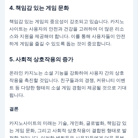
4. 책임감 있는 게임 문화
책임감 있는 게임의 중요성이 강조되고 있습니다. 카지노
사이트는 사용자의 안전과 건강을 고려하여 더 많은 리소
스와 지원을 제공해야 합니다. 이를 통해 사용자들이 안전
하게 게임을 즐길 수 있도록 돕는 것이 중요합니다.
5. 사회적 상호작용의 증가
온라인 카지노는 소셜 기능을 강화하여 사용자 간의 상호
작용을 촉진할 것입니다. 친구들과의 경쟁, 커뮤니티 이벤
트 등 다양한 형태의 소셜 게임 경험이 제공될 것으로 기대
됩니다.
결론
카지노사이트의 미래는 기술, 개인화, 글로벌화, 책임감 있
는 게임 문화, 그리고 사회적 상호작용이 결합된 형태로 발