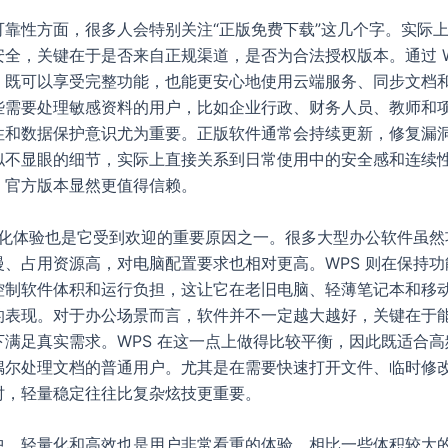
可靠性方面，很多人会特别关注“正版免费下载”这几个字。实际
全，关键在于是否来自正规渠道，是否为合法授权版本。通过 W
，既可以享受完整功能，也能更安心地使用云端服务、同步文档
些需要处理敏感资料的用户，比如企业行政、财务人员、教师和
性和数据保护意识尤为重要。正版软件通常会持续更新，修复漏
似不显眼的细节，实际上直接关系到日常使用中的安全感和连续
，官方版本显然更值得信赖。
轻量化体验也是它受到欢迎的重要原因之一。很多大型办公软件虽然
慢、占用资源高，对电脑配置要求也相对更高。WPS 则在保持功
控制软件体积和运行负担，这让它在老旧电脑、轻薄笔记本和移
的表现。对于办公场景而言，软件并不一定越大越好，关键在于
下满足真实需求。WPS 在这一点上做得比较平衡，因此既适合高
偶尔处理文档的普通用户。尤其是在需要快速打开文件、临时修
时，轻量稳定往往比复杂炫技更重要。
中，轻量化和高效也是用户非常看重的体验。相比一些体积较大