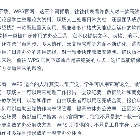
S下载、WPS官网，这三个词背后，往往代表着许多人对一款高
无论是学生整理论文资料、职场人士处理日常文档，还是团队成
希望找到一款既轻量又实用、既兼容多种格式又能稳定运行的软件
 正是这样一类被广泛使用的办公工具。它不仅提供文字、表格、演示、
，还在跨平台同步、多人协作、云文档管理等方面不断优化，逐
业用户日常办公的常用选择。对于想要快速获取安装包、确认版
来说，前往 WPS 官网下载通常是最稳妥的方式，这样既能确
三方渠道带来的风险。
来看，WPS 适合的人群其实非常广泛。学生可以用它写论文、做
记；职场人士可以用它处理工作报告、会议纪要、数据统计和商
备教学资料、试卷和课件；自由职业者可以用它完成合同、报价
队则可以借助云端协作与权限管理，提高整体办公效率。正因为
公场景，所以当用户搜索“wps官网”时，往往不只是想“下载一
个更高效的办公解决方案。WPS 所提供的，不只是工具本身，还
协作和多端同步形成的一整套办公体验。