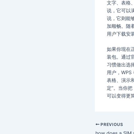
文字、表格
说，它可以满
说，它则能
加顺畅。随
用户下载安
如果你现在正
装包。通过
习惯做出选
用户，WP
表格、演示和
定”。当你把
可以变得更
Post
PREVIOUS
navigation
how does a SIM s