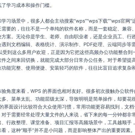
低了学习成本和操作门槛。
学习场景中，很多人都会主动搜索“wps”“wps下载”“wps官网
正需要的，往往不是一个单纯的软件名称，而是一套稳定、兼容
决方案。无论你是学生、老师、自由职业者，还是企业员工、行
会遇到文档编辑、表格统计、演示制作、PDF处理、云端同步等需
 之所以受到这么多用户欢迎，正是因为它把这些高频办公功能整合
软件之间来回切换，就能完成大部分日常办公任务。对于希望提
款功能完整、使用便捷、安装轻巧的软件，往往比盲目追求复杂
体验角度来看，WPS 的界面也相对友好。很多初次接触办公软件
太多、菜单太乱、功能层级太深，导致明明是简单操作，却要花
S 的界面设计比较符合大众使用习惯，常用功能更容易找到，文档
。对于需要经常处理大量文件的人来说，省下来的每一分钟都非
出、行政整理、课堂准备、项目汇报等高频场景中，工具越顺手
来看，这种“顺手”并不是小问题，而是影响整体产出的重要因素