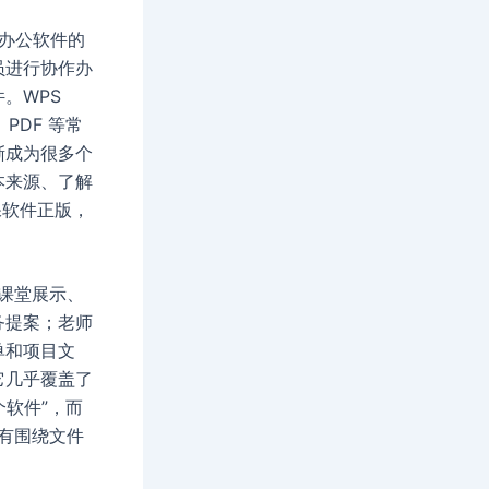
效办公软件的
员进行协作办
。WPS
PDF 等常
渐成为很多个
本来源、了解
保软件正版，
课堂展示、
务提案；老师
单和项目文
它几乎覆盖了
个软件”，而
有围绕文件