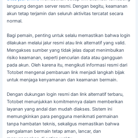
langsung dengan server resmi. Dengan begitu, keamanan
akun tetap terjamin dan seluruh aktivitas tercatat secara
normal.
Bagi pemain, penting untuk selalu memastikan bahwa login
dilakukan melalui jalur resmi atau link alternatif yang valid.
Mengakses sumber yang tidak jelas dapat menimbulkan
risiko keamanan, seperti pencurian data atau gangguan
pada akun. Oleh karena itu, mengikuti informasi resmi dari
Totobet mengenai pembaruan link menjadi langkah bijak
untuk menjaga kenyamanan dan keamanan bermain.
Dengan dukungan login resmi dan link alternatif terbaru,
Totobet menunjukkan komitmennya dalam memberikan
layanan yang andal dan mudah diakses. Sistem ini
memungkinkan para pengguna menikmati permainan
tanpa hambatan teknis, sekaligus memastikan bahwa
pengalaman bermain tetap aman, lancar, dan