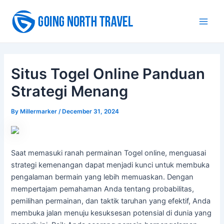
Skip
to
Main
content
Men
Situs Togel Online Panduan
Strategi Menang
By
Millermarker
/
December 31, 2024
Saat memasuki ranah permainan Togel online, menguasai
strategi kemenangan dapat menjadi kunci untuk membuka
pengalaman bermain yang lebih memuaskan. Dengan
mempertajam pemahaman Anda tentang probabilitas,
pemilihan permainan, dan taktik taruhan yang efektif, Anda
membuka jalan menuju kesuksesan potensial di dunia yang