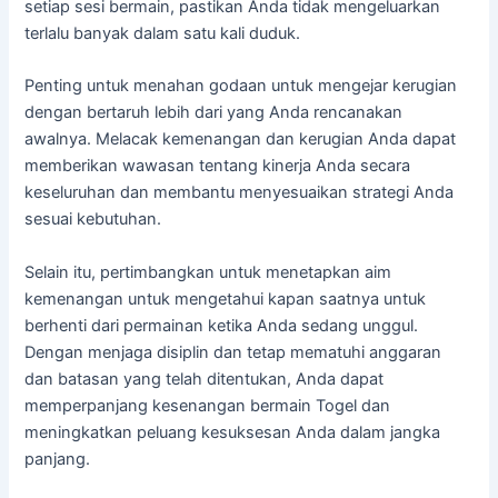
setiap sesi bermain, pastikan Anda tidak mengeluarkan
terlalu banyak dalam satu kali duduk.
Penting untuk menahan godaan untuk mengejar kerugian
dengan bertaruh lebih dari yang Anda rencanakan
awalnya. Melacak kemenangan dan kerugian Anda dapat
memberikan wawasan tentang kinerja Anda secara
keseluruhan dan membantu menyesuaikan strategi Anda
sesuai kebutuhan.
Selain itu, pertimbangkan untuk menetapkan aim
kemenangan untuk mengetahui kapan saatnya untuk
berhenti dari permainan ketika Anda sedang unggul.
Dengan menjaga disiplin dan tetap mematuhi anggaran
dan batasan yang telah ditentukan, Anda dapat
memperpanjang kesenangan bermain Togel dan
meningkatkan peluang kesuksesan Anda dalam jangka
panjang.