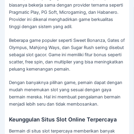
biasanya bekerja sama dengan provider ternama seperti
Pragmatic Play, PG Soft, Microgaming, dan Habanero.
Provider ini dikenal menghadirkan game berkualitas
tinggi dengan sistem yang adil.
Beberapa game populer seperti Sweet Bonanza, Gates of
Olympus, Mahjong Ways, dan Sugar Rush sering disebut
sebagai slot gacor. Game ini memiliki fitur bonus seperti
scatter, free spin, dan multiplier yang bisa meningkatkan
peluang kemenangan pemain.
Dengan banyaknya pilihan game, pemain dapat dengan
mudah menemukan slot yang sesuai dengan gaya
bermain mereka. Hal ini membuat pengalaman bermain
menjadi lebih seru dan tidak membosankan.
Keunggulan Situs Slot Online Terpercaya
Bermain di situs slot terpercaya memberikan banyak