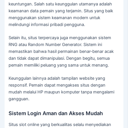
keuntungan. Salah satu keunggulan utamanya adalah
keamanan data pemain yang terjamin. Situs yang baik
menggunakan sistem keamanan modern untuk
melindungi informasi pribadi pengguna.
Selain itu, situs terpercaya juga menggunakan sistem
RNG atau Random Number Generator. Sistem ini
memastikan bahwa hasil permainan benar-benar acak
dan tidak dapat dimanipulasi. Dengan begitu, semua
pemain memiliki peluang yang sama untuk menang.
Keunggulan lainnya adalah tampilan website yang
responsif. Pemain dapat mengakses situs dengan
mudah melalui HP maupun komputer tanpa mengalami
gangguan.
Sistem Login Aman dan Akses Mudah
Situs slot online yang berkualitas selalu menyediakan