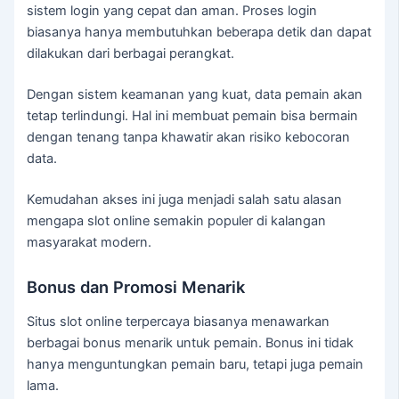
sistem login yang cepat dan aman. Proses login
biasanya hanya membutuhkan beberapa detik dan dapat
dilakukan dari berbagai perangkat.
Dengan sistem keamanan yang kuat, data pemain akan
tetap terlindungi. Hal ini membuat pemain bisa bermain
dengan tenang tanpa khawatir akan risiko kebocoran
data.
Kemudahan akses ini juga menjadi salah satu alasan
mengapa slot online semakin populer di kalangan
masyarakat modern.
Bonus dan Promosi Menarik
Situs slot online terpercaya biasanya menawarkan
berbagai bonus menarik untuk pemain. Bonus ini tidak
hanya menguntungkan pemain baru, tetapi juga pemain
lama.