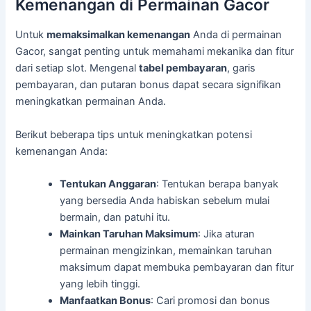
Kemenangan di Permainan Gacor
Untuk
memaksimalkan kemenangan
Anda di permainan
Gacor, sangat penting untuk memahami mekanika dan fitur
dari setiap slot. Mengenal
tabel pembayaran
, garis
pembayaran, dan putaran bonus dapat secara signifikan
meningkatkan permainan Anda.
Berikut beberapa tips untuk meningkatkan potensi
kemenangan Anda:
Tentukan Anggaran
: Tentukan berapa banyak
yang bersedia Anda habiskan sebelum mulai
bermain, dan patuhi itu.
Mainkan Taruhan Maksimum
: Jika aturan
permainan mengizinkan, memainkan taruhan
maksimum dapat membuka pembayaran dan fitur
yang lebih tinggi.
Manfaatkan Bonus
: Cari promosi dan bonus