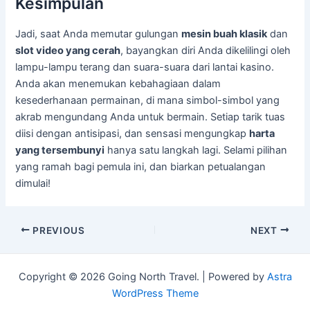
Kesimpulan
Jadi, saat Anda memutar gulungan
mesin buah klasik
dan
slot video yang cerah
, bayangkan diri Anda dikelilingi oleh
lampu-lampu terang dan suara-suara dari lantai kasino.
Anda akan menemukan kebahagiaan dalam
kesederhanaan permainan, di mana simbol-simbol yang
akrab mengundang Anda untuk bermain. Setiap tarik tuas
diisi dengan antisipasi, dan sensasi mengungkap
harta
yang tersembunyi
hanya satu langkah lagi. Selami pilihan
yang ramah bagi pemula ini, dan biarkan petualangan
dimulai!
Post
PREVIOUS
NEXT
navigation
Copyright © 2026 Going North Travel. | Powered by
Astra
WordPress Theme