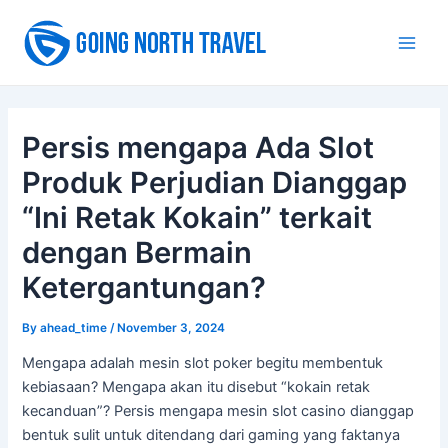
Skip
to
Main
content
Men
Persis mengapa Ada Slot
Produk Perjudian Dianggap
“Ini Retak Kokain” terkait
dengan Bermain
Ketergantungan?
By
ahead_time
/
November 3, 2024
Mengapa adalah mesin slot poker begitu membentuk
kebiasaan? Mengapa akan itu disebut “kokain retak
kecanduan”? Persis mengapa mesin slot casino dianggap
bentuk sulit untuk ditendang dari gaming yang faktanya