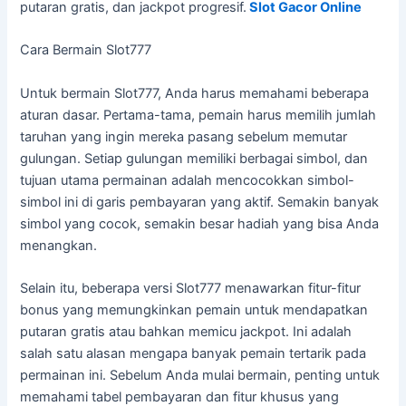
putaran gratis, dan jackpot progresif.
Slot Gacor Online
Cara Bermain Slot777
Untuk bermain Slot777, Anda harus memahami beberapa
aturan dasar. Pertama-tama, pemain harus memilih jumlah
taruhan yang ingin mereka pasang sebelum memutar
gulungan. Setiap gulungan memiliki berbagai simbol, dan
tujuan utama permainan adalah mencocokkan simbol-
simbol ini di garis pembayaran yang aktif. Semakin banyak
simbol yang cocok, semakin besar hadiah yang bisa Anda
menangkan.
Selain itu, beberapa versi Slot777 menawarkan fitur-fitur
bonus yang memungkinkan pemain untuk mendapatkan
putaran gratis atau bahkan memicu jackpot. Ini adalah
salah satu alasan mengapa banyak pemain tertarik pada
permainan ini. Sebelum Anda mulai bermain, penting untuk
memahami tabel pembayaran dan fitur khusus yang