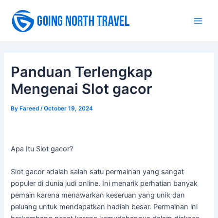
Skip
to
Main
content
Men
Panduan Terlengkap
Mengenai Slot gacor
By
Fareed
/
October 19, 2024
Apa Itu Slot gacor?
Slot gacor adalah salah satu permainan yang sangat
populer di dunia judi online. Ini menarik perhatian banyak
pemain karena menawarkan keseruan yang unik dan
peluang untuk mendapatkan hadiah besar. Permainan ini