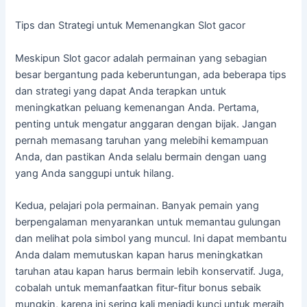
Tips dan Strategi untuk Memenangkan Slot gacor
Meskipun Slot gacor adalah permainan yang sebagian
besar bergantung pada keberuntungan, ada beberapa tips
dan strategi yang dapat Anda terapkan untuk
meningkatkan peluang kemenangan Anda. Pertama,
penting untuk mengatur anggaran dengan bijak. Jangan
pernah memasang taruhan yang melebihi kemampuan
Anda, dan pastikan Anda selalu bermain dengan uang
yang Anda sanggupi untuk hilang.
Kedua, pelajari pola permainan. Banyak pemain yang
berpengalaman menyarankan untuk memantau gulungan
dan melihat pola simbol yang muncul. Ini dapat membantu
Anda dalam memutuskan kapan harus meningkatkan
taruhan atau kapan harus bermain lebih konservatif. Juga,
cobalah untuk memanfaatkan fitur-fitur bonus sebaik
mungkin, karena ini sering kali menjadi kunci untuk meraih