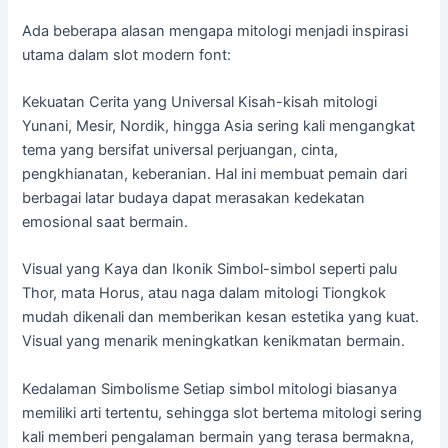
Ada beberapa alasan mengapa mitologi menjadi inspirasi
utama dalam slot modern font:
Kekuatan Cerita yang Universal Kisah-kisah mitologi
Yunani, Mesir, Nordik, hingga Asia sering kali mengangkat
tema yang bersifat universal perjuangan, cinta,
pengkhianatan, keberanian. Hal ini membuat pemain dari
berbagai latar budaya dapat merasakan kedekatan
emosional saat bermain.
Visual yang Kaya dan Ikonik Simbol-simbol seperti palu
Thor, mata Horus, atau naga dalam mitologi Tiongkok
mudah dikenali dan memberikan kesan estetika yang kuat.
Visual yang menarik meningkatkan kenikmatan bermain.
Kedalaman Simbolisme Setiap simbol mitologi biasanya
memiliki arti tertentu, sehingga slot bertema mitologi sering
kali memberi pengalaman bermain yang terasa bermakna,