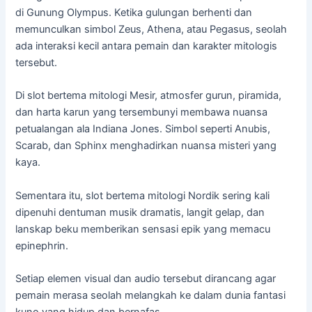
di Gunung Olympus. Ketika gulungan berhenti dan
memunculkan simbol Zeus, Athena, atau Pegasus, seolah
ada interaksi kecil antara pemain dan karakter mitologis
tersebut.
Di slot bertema mitologi Mesir, atmosfer gurun, piramida,
dan harta karun yang tersembunyi membawa nuansa
petualangan ala Indiana Jones. Simbol seperti Anubis,
Scarab, dan Sphinx menghadirkan nuansa misteri yang
kaya.
Sementara itu, slot bertema mitologi Nordik sering kali
dipenuhi dentuman musik dramatis, langit gelap, dan
lanskap beku memberikan sensasi epik yang memacu
epinephrin.
Setiap elemen visual dan audio tersebut dirancang agar
pemain merasa seolah melangkah ke dalam dunia fantasi
kuno yang hidup dan bernafas.