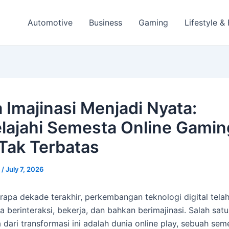
Automotive
Business
Gaming
Lifestyle &
a Imajinasi Menjadi Nyata:
lajahi Semesta Online Gamin
Tak Terbatas
e
/
July 7, 2026
apa dekade terakhir, perkembangan teknologi digital tel
a berinteraksi, bekerja, dan bahkan berimajinasi. Salah sat
 dari transformasi ini adalah dunia online play, sebuah sem