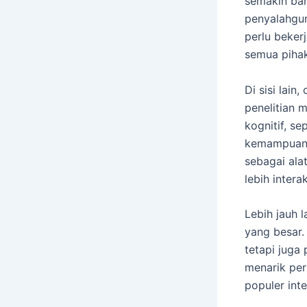
semakin bany
penyalahgu
perlu beker
semua pihak
Di sisi lai
penelitian
kognitif, s
kemampuan b
sebagai ala
lebih inter
Lebih jauh 
yang besar.
tetapi juga
menarik per
populer inte