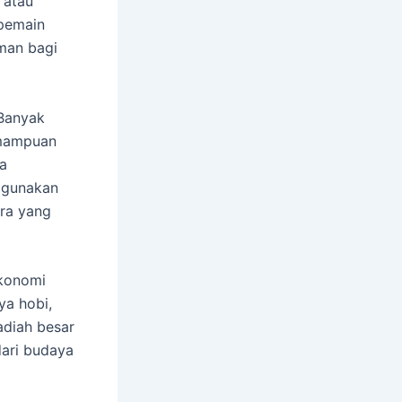
 atau
pemain
man bagi
 Banyak
emampuan
ta
igunakan
ara yang
ekonomi
ya hobi,
adiah besar
dari budaya