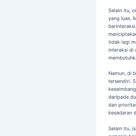
Selain itu,
yang luas. M
berinteraksi
menciptaka
tidak lagi 
interaksi di
membutuhkan
Namun, di b
tersendiri.
keseimbanga
daripada du
dan priorita
kesadaran d
Selain itu,