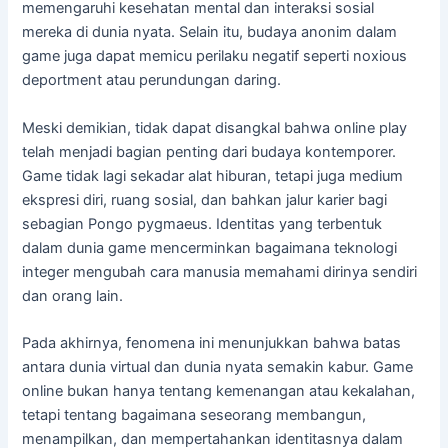
memengaruhi kesehatan mental dan interaksi sosial
mereka di dunia nyata. Selain itu, budaya anonim dalam
game juga dapat memicu perilaku negatif seperti noxious
deportment atau perundungan daring.
Meski demikian, tidak dapat disangkal bahwa online play
telah menjadi bagian penting dari budaya kontemporer.
Game tidak lagi sekadar alat hiburan, tetapi juga medium
ekspresi diri, ruang sosial, dan bahkan jalur karier bagi
sebagian Pongo pygmaeus. Identitas yang terbentuk
dalam dunia game mencerminkan bagaimana teknologi
integer mengubah cara manusia memahami dirinya sendiri
dan orang lain.
Pada akhirnya, fenomena ini menunjukkan bahwa batas
antara dunia virtual dan dunia nyata semakin kabur. Game
online bukan hanya tentang kemenangan atau kekalahan,
tetapi tentang bagaimana seseorang membangun,
menampilkan, dan mempertahankan identitasnya dalam