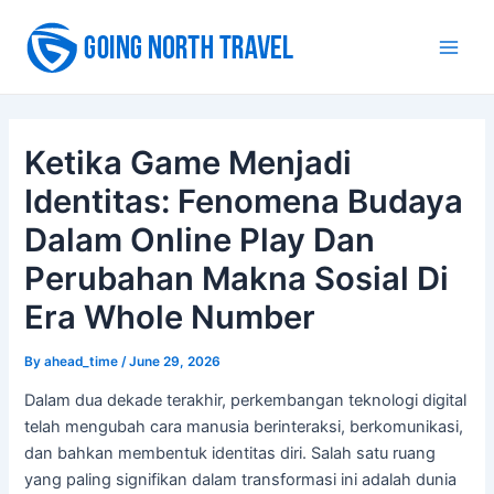
Skip
to
Main
content
Men
Ketika Game Menjadi
Identitas: Fenomena Budaya
Dalam Online Play Dan
Perubahan Makna Sosial Di
Era Whole Number
By
ahead_time
/
June 29, 2026
Dalam dua dekade terakhir, perkembangan teknologi digital
telah mengubah cara manusia berinteraksi, berkomunikasi,
dan bahkan membentuk identitas diri. Salah satu ruang
yang paling signifikan dalam transformasi ini adalah dunia