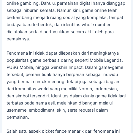
online gambling. Dahulu, permainan digital hanya dianggap
sebagai hiburan semata. Namun kini, game online telah
berkembang menjadi ruang sosial yang kompleks, tempat
budaya baru terbentuk, dan identitas whole number
diciptakan serta dipertunjukkan secara aktif oleh para
pemainnya.
Fenomena ini tidak dapat dilepaskan dari meningkatnya
popularitas game berbasis daring seperti Mobile Legends,
PUBG Mobile, hingga Genshin Impact. Dalam game-game
tersebut, pemain tidak hanya berperan sebagai individu
yang bermain untuk menang, tetapi juga sebagai bagian
dari komunitas world yang memiliki Norma, Indonesian,
dan simbol tersendiri. Identitas dalam dunia game tidak lagi
terbatas pada nama asli, melainkan dibangun melalui
username, embodiment, skin, serta reputasi dalam
permainan.
Salah satu aspek picket fence menarik dari fenomena ini