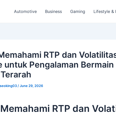
Automotive
Business
Gaming
Lifestyle &
Memahami RTP dan Volatilitas
e untuk Pengalaman Bermain
 Terarah
seoking03
/
June 29, 2026
 Memahami RTP dan Volati