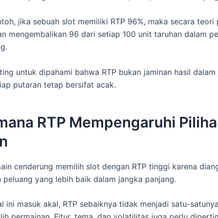
toh, jika sebuah slot memiliki RTP 96%, maka secara teori
an mengembalikan 96 dari setiap 100 unit taruhan dalam p
g.
ing untuk dipahami bahwa RTP bukan jaminan hasil dalam
iap putaran tetap bersifat acak.
mana RTP Mempengaruhi Piliha
n
in cenderung memilih slot dengan RTP tinggi karena dia
peluang yang lebih baik dalam jangka panjang.
l ini masuk akal, RTP sebaiknya tidak menjadi satu-satunya
ih permainan. Fitur, tema, dan volatilitas juga perlu diper