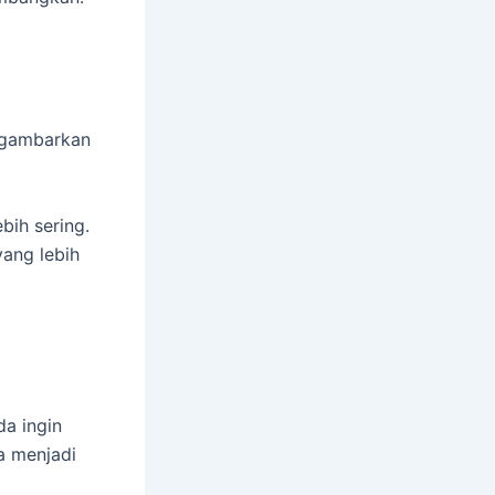
nggambarkan
bih sering.
yang lebih
da ingin
sa menjadi