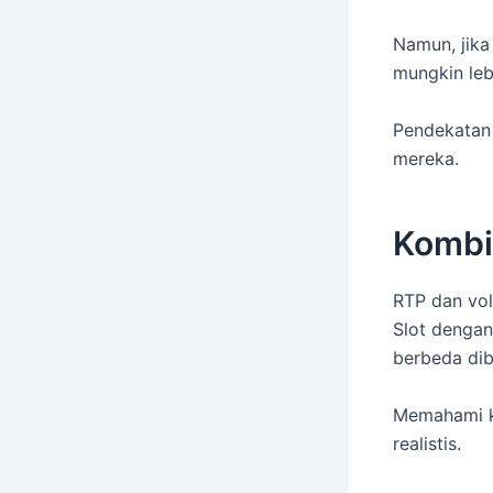
Namun, jika 
mungkin leb
Pendekatan
mereka.
Kombin
RTP dan vola
Slot dengan
berbeda dib
Memahami k
realistis.