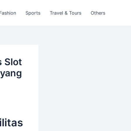
 Fashion
Sports
Travel & Tours
Others
 Slot
 yang
litas