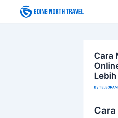
Skip
to
content
Cara 
Onlin
Lebih
By
TELEGRAM
Cara