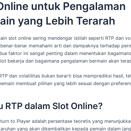
 Online untuk Pengalaman
ain yang Lebih Terarah
n slot online sering mendengar istilah seperti RTP dan vola
k benar-benar memahami arti dan dampaknya terhadap per
dua faktor ini sangat penting dalam menentukan bagaiman
slot bekerja dan bagaimana pengalaman bermain akan tera
P dan volatilitas bukan berarti bisa memprediksi hasil, te
main membuat pilihan yang lebih sesuai dengan preferens
u RTP dalam Slot Online?
turn to Player adalah persentase teoretis yang menunjukk
 taruhan yang akan dikembalikan kepada pemain dalam jan