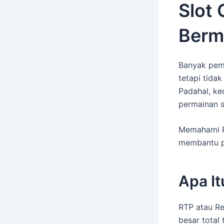
Slot
Berm
Banyak pemai
tetapi tida
Padahal, ke
permainan 
Memahami RT
membantu pe
Apa It
RTP atau Re
besar total