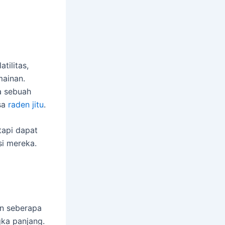
tilitas,
mainan.
a sebuah
sa
raden jitu
.
tapi dapat
i mereka.
an seberapa
gka panjang.