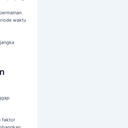
 permainan
eriode waktu
 jangka
n
nggap
 faktor
timbangkan.