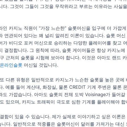
니다. 그것이 그들이 그것을 무작위라고 부르는 이유라는 사실을
라인 카지노 직원이 “가장 느슨한” 슬롯머신을 입구에 더 가깝게
 연관되어 있다는 꽤 널리 알려진 이론이 있습니다. 슬롯 머신
어가 비디오 포커 머신으로 승리하는 다양한 플레이어를 찾고 
 결정합니다. 그 원칙에 따라, 슬롯 게이머들은 항상 카지노에
구 근처의 슬롯을 시험해 보아야 합니다. 이것은 아마도 랜드 
온라인슬롯
머신일 것입니다.
 또 다른 유형은 일반적으로 카지노가 느슨한 슬롯을 높은 곳에 
. 예를 들어 계산대, 화장실, 물론 CREDIT 기계 주변은 물론
도 가깝습니다. 아마도 슬롯의 전체 도박 Voisinage가 들어갈
도 있으며, 카지노 트래픽이 극도로 심한 기계를 플레이해야 합
결함이 있을 수 있습니다. 제가 실제로 이야기하고 싶은 이론은 
있습니다. 일반적으로 적중률은 슬롯머신이 달러를 가져가는 대신