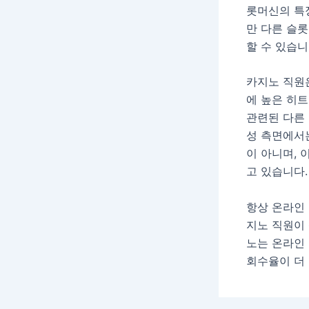
롯머신의 특정
만 다른 슬롯
할 수 있습니
카지노 직원은
에 높은 히트
관련된 다른 
성 측면에서는
이 아니며, 
고 있습니다.
항상 온라인 
지노 직원이 
노는 온라인
회수율이 더 