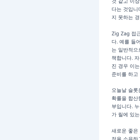
것 같고 이
다는 것입니다
지 못하는 경
Zig Zag
다. 예를 들
는 일반적으로
책합니다. 자
진 경우 이
준비를 하고 
오늘날 슬롯은
확률을 합산
부입니다. 
가 릴에 있는
새로운 좋은
점을 소유하고