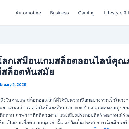
Automotive
Business
Gaming
Lifestyle &
สโลกเสมือนเกมสล็อตออนไลน์คุ
ีสล็อตทันสมัย
bruary 5, 2026
หนึ่งในค่ายเกมสล็อตออนไลน์ที่ได้รับความนิยมอย่างรวดเร็วในวงก
ี่ผสานระหว่างเทคโนโลยีและศิลปะอย่างลงตัว เกมแต่ละเกมถูกออ
น่าติดตาม ภาพกราฟิกที่สวยงาม และเสียงประกอบที่สร้างอารมณ์ร่ว
ียงเป็นเกมเพื่อความสนุกเท่านั้น แต่ยังเป็นประสบการณ์เสมือนจริงที