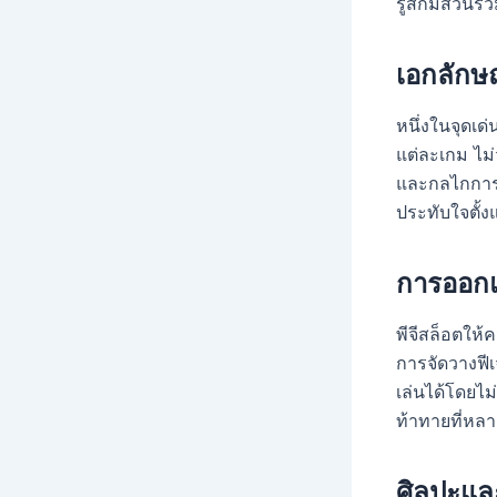
รู้สึกมีส่ว
เอกลักษ
หนึ่งในจุดเด
แต่ละเกม ไม่
และกลไกการเล
ประทับใจตั้งแต
การออกแ
พีจีสล็อตให้
การจัดวางฟีเ
เล่นได้โดยไม
ท้าทายที่หล
ศิลปะและ