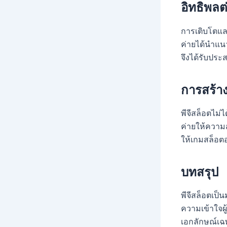
อิทธิพล
การเติบโตแล
ค่ายได้นำแน
จึงได้รับประ
การสร้าง
พีจีสล็อตไม่
ค่ายให้ความส
ให้เกมสล็อต
บทสรุป
พีจีสล็อตเป
ความเข้าใจผู
เอกลักษณ์เฉ