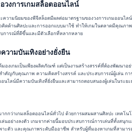
ต่อวงการเกมสล็อตออนไลน์
ะความนิยมของพีจีสล็อตมีผลต่อมาตรฐานของวงการเกมออนไลน์อ
วคิดด้านศิลปะและการออกแบบมาใช้ ทำให้เกมในตลาดมีคุณภาพสูงข
สบการณ์ที่ดีขึ้นและมีตัวเลือกที่หลากหลาย
ความบันเทิงอย่างยั่งยืน
ได้มองเกมเป็นเพียงผลิตภัณฑ์ แต่เป็นงานสร้างสรรค์ที่ต้องพัฒนาอย่า
ำคัญกับคุณภาพ ความคิดสร้างสรรค์ และประสบการณ์ผู้เล่น การมุ่
ออนไลน์มีความบันเทิงที่ยั่งยืนและสามารถตอบสนองผู้เล่นในระยะ
็นมากกว่าเกมสล็อตออนไลน์ทั่วไป ด้วยการผสมผสานศิลปะ เทคโนโ
้เล่นอย่างลงตัว เกมจากค่ายนี้มอบประสบการณ์การเล่นที่ทั้งสนุกแ
พาะตัว และคุณภาพระดับมืออาชีพ สำหรับผู้ที่มองหาเกมที่สามา