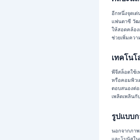
อีกหนึ่งจุดเ
แฟนตาซี วัฒ
ให้สอดคล้องก
ช่วยเพิ่มคว
เทคโนโล
พีจีสล็อตใช้
หรือคอมพิวเ
ตอบสนองต่อกา
เพลิดเพลินก
รูปแบบกา
นอกจากภาพแล
และโบนัสในเ