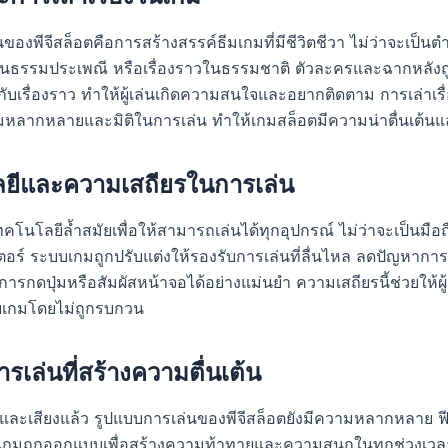
ด่นของพีจีสล็อตคือการสร้างสรรค์ธีมเกมที่มีชีวิตชีวา ไม่ว่าจะเป็
นธรรมประเพณี หรือเรื่องราวในธรรมชาติ ตัวละครและฉากหลัง
ับเรื่องราว ทำให้ผู้เล่นเกิดความสนใจและอยากติดตาม การเล่าเรื
ามหลากหลายและมิติในการเล่น ทำให้เกมสล็อตมีความน่าตื่นเต้นแ
ยีและความเสถียรในการเล่น
เทคโนโลยีล้ำสมัยเพื่อให้สามารถเล่นได้ทุกอุปกรณ์ ไม่ว่าจะเป็นมือถ
ตอร์ ระบบเกมถูกปรับแต่งให้รองรับการเล่นที่ลื่นไหล ลดปัญหากา
รกดปุ่มหรือสัมผัสหน้าจอได้อย่างแม่นยำ ความเสถียรนี้ช่วยให้ผ
ับเกมโดยไม่ถูกรบกวน
รเล่นที่สร้างความตื่นเต้น
ะเสียงแล้ว รูปแบบการเล่นของพีจีสล็อตยังมีความหลากหลาย ฟีเ
กมถูกออกแบบเพื่อสร้างความท้าทายและความสนุกในทุกช่วงเวลา ผ