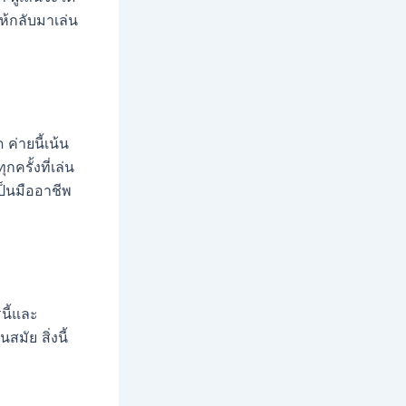
้กลับมาเล่น
่ายนี้เน้น
ครั้งที่เล่น
ป็นมืออาชีพ
นี้และ
สมัย สิ่งนี้