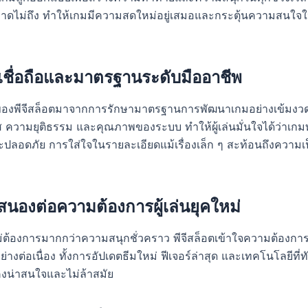
ดไม่ถึง ทำให้เกมมีความสดใหม่อยู่เสมอและกระตุ้นความสนใจให
เชื่อถือและมาตรฐานระดับมืออาชีพ
องพีจีสล็อตมาจากการรักษามาตรฐานการพัฒนาเกมอย่างเข้มงวด ค
ความยุติธรรม และคุณภาพของระบบ ทำให้ผู้เล่นมั่นใจได้ว่าเกมทุก
ปลอดภัย การใส่ใจในรายละเอียดแม้เรื่องเล็ก ๆ สะท้อนถึงความเ
นองต่อความต้องการผู้เล่นยุคใหม่
หม่ต้องการมากกว่าความสนุกชั่วคราว พีจีสล็อตเข้าใจความต้องการ
่างต่อเนื่อง ทั้งการอัปเดตธีมใหม่ ฟีเจอร์ล่าสุด และเทคโนโลยีที่ทัน
คงน่าสนใจและไม่ล้าสมัย