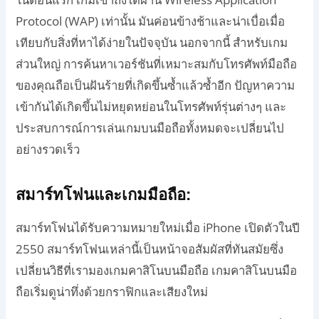
Protocol (WAP) เท่านั้น มันค่อนข้างช้าและน่าเบื่อเมื่อ
เทียบกับสิ่งที่หาได้ง่ายในปัจจุบัน นอกจากนี้ สำหรับเกม
ส่วนใหญ่ การค้นหาเวอร์ชันที่เหมาะสมกับโทรศัพท์มือถือ
ของคุณถือเป็นฝันร้ายที่เกิดขึ้นซ้ำแล้วซ้ำอีก ปัญหาความ
เข้ากันได้เกิดขึ้นไม่หยุดหย่อนในโทรศัพท์รุ่นต่างๆ และ
ประสบการณ์การเล่นเกมบนมือถือทั้งหมดจะเปลี่ยนไป
อย่างรวดเร็ว
สมาร์ทโฟนและเกมมือถือ:
สมาร์ทโฟนได้รับความหมายใหม่เมื่อ iPhone เปิดตัวในปี
2550 สมาร์ทโฟนเหล่านี้เป็นหน้าจอสัมผัสที่ทันสมัยซึ่ง
เปลี่ยนวิธีที่เรามองเกมคาสิโนบนมือถือ เกมคาสิโนบนมือ
ถือเริ่มดูน่าทึ่งด้วยกราฟิกและเสียงใหม่