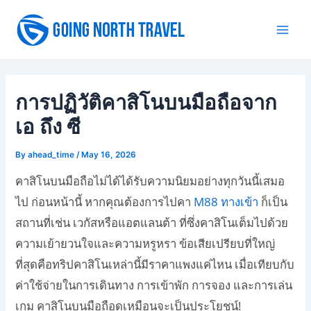
Skip
to
Main
content
Men
การปฏิวัติคาสิโนบนมือถือจาก
เอ ถึง ซี
By
ahead_time
/
May 16, 2026
คาสิโนบนมือถือไม่ได้ได้รับความนิยมอย่างทุกวันนี้เสมอ
ไป ก่อนหน้านี้ หากคุณต้องการไปคา
M88 ทางเข้า
ก็เป็น
สถานที่เช่น เวกัสหรือแอตแลนต้า ที่ซึ่งคาสิโนเต็มไปด้วย
ความเย้ายวนใจและความหรูหรา ข้อเสียเปรียบที่ใหญ่
ที่สุดคือทริปคาสิโนเหล่านี้มีราคาแพงแค่ไหน เมื่อเทียบกับ
ค่าใช้จ่ายในการเดินทาง การเข้าพัก การจอง และการเล่น
เกม คาสิโนบนมือถือดูเหมือนจะเป็นประโยชน์!