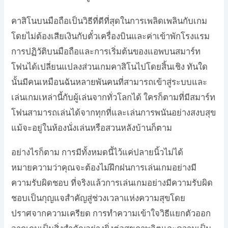
คาสิโนบนมือถือเป็นวิธีที่ดีที่สุดในการเพลิดเพลินกับเกม
โดยไม่ต้องเสียเงินกับตั๋วเครื่องบินและค่าเข้าพักโรงแรม
การปฏิวัติบนมือถือและการเริ่มต้นของแอพบนสมาร์ท
โฟนได้เปลี่ยนแปลงส่วนเกมคาสิโนไปโดยสิ้นเชิง ทันใด
นั้นมีคนเหมือนฉันหลายพันคนที่สามารถเข้าสู่ระบบและ
เล่นเกมเหล่านี้กับผู้เล่นจากทั่วโลกได้ ใครก็ตามที่มีสมาร์ท
โฟนสามารถเล่นได้จากทุกที่และเล่นการพนันอย่างสงบสุข
แม้จะอยู่ในห้องนั่งเล่นหรือสวนหลังบ้านก็ตาม
อย่างไรก็ตาม การมีทั้งหมดนี้ไว้แค่ปลายนิ้วไม่ได้
หมายความว่าคุณจะต้องไม่ฝึกฝนการเล่นเกมอย่างมี
ความรับผิดชอบ ที่จริงแล้วการเล่นเกมอย่างมีความรับผิด
ชอบเป็นกุญแจสำคัญสู่ช่วงเวลาแห่งความสุขโดย
ปราศจากความเครียด การทำความเข้าใจวิธีแยกตัวออก