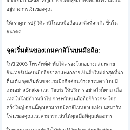
จากเกมเป็นสิ่งสำคัญอย่างยิ่งต่อสุขภาพจิตและความเป็น
อยู่ทางการเงินของคุณ
ให้เราดูการปฏิวัติคาสิโนบนมือถือและสิ่งที่จะเกิดขึ้นใน
อนาคต
จุดเริ่มต้นของเกมคาสิโนบนมือถือ:
ในปี 2003 โทรศัพท์ฝาพับได้ครองโลกอย่างถล่มทลาย
อินเทอร์เน็ตบนมือถือราคาแพงกลายเป็นสิ่งใหม่ล่าสุดที่น่า
ตื่นเต้น จุดเริ่มต้นของเกมมือถือค่อนข้างธรรมดา โดยมี
เกมอย่าง Snake และ Tetris ให้บริการ อย่างไรก็ตาม เมื่อ
เทคโนโลยีก้าวหน้าไป การพนันบนมือถือก็ก้าวกระโดด
ครั้งใหญ่ ตอนนี้คุณสามารถมีคาสิโนหลายแห่งบนสมาร์ท
โฟนของคุณและสามารถเล่นได้ทุกเมื่อที่คุณต้องการ
ในตอนแรก เกมเข้าถึงได้ผ่าน Wireless Application