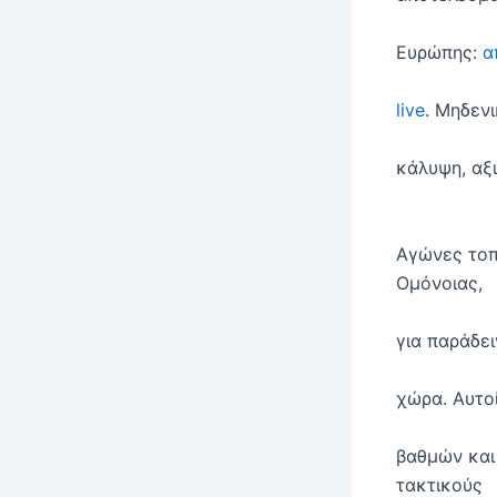
Ευρώπης:
α
live
. Μηδεν
κάλυψη, αξ
Αγώνες τοπ
Ομόνοιας,
για παράδει
χώρα. Αυτο
βαθμών και
τακτικούς