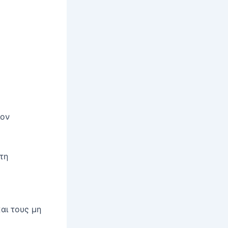
ίον
τη
αι τους μη