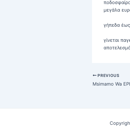
ποδοσφαίρο
μεγάλα ευ
γήπεδα έως
γίνεται πα
αποτελεσμά
Post
PREVIOUS
navigation
Copyrigh