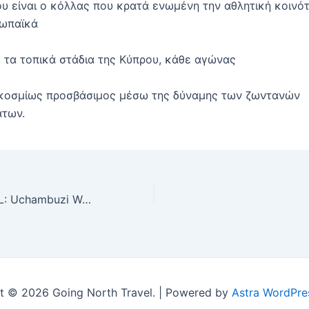
υ είναι ο κόλλας που κρατά ενωμένη την αθλητική κοινότ
ρωπαϊκά
 τα τοπικά στάδια της Κύπρου, κάθε αγώνας
γκοσμίως προσβάσιμος μέσω της δύναμης των ζωντανών
των.
Msimamo Wa EPL: Uchambuzi Wa Undani Kwa Msimu Huu
t © 2026 Going North Travel. | Powered by
Astra WordPr