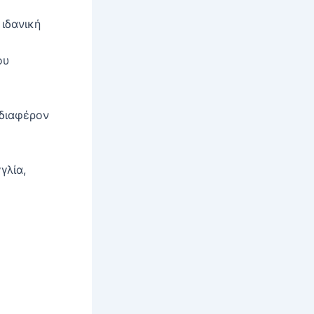
 ιδανική
ου
νδιαφέρον
γλία,