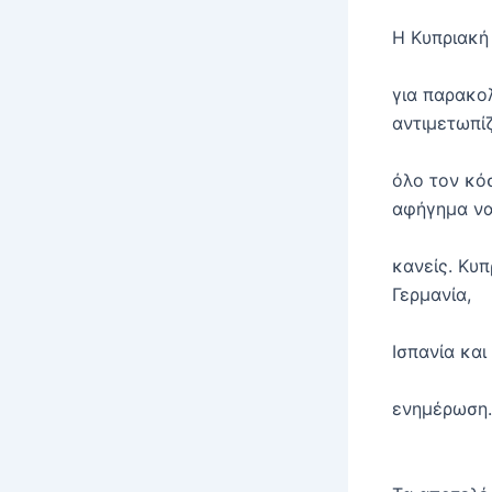
Η Κυπριακή 
για παρακο
αντιμετωπί
όλο τον κό
αφήγημα να
κανείς. Κυ
Γερμανία,
Ισπανία και
ενημέρωση.