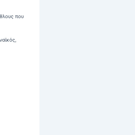
άθλους που
ναϊκός,