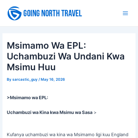
Skip
to
Main
content
Men
Msimamo Wa EPL:
Uchambuzi Wa Undani Kwa
Msimu Huu
By
sarcastic_guy
/
May 16, 2026
>Msimamo wa EPL:
Uchambuzi wa Kina kwa Msimu wa Sasa
>
Kufanya uchambuzi wa kina wa Msimamo ligi kuu England