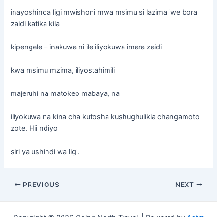
inayoshinda ligi mwishoni mwa msimu si lazima iwe bora
zaidi katika kila
kipengele – inakuwa ni ile iliyokuwa imara zaidi
kwa msimu mzima, iliyostahimili
majeruhi na matokeo mabaya, na
iliyokuwa na kina cha kutosha kushughulikia changamoto
zote. Hii ndiyo
siri ya ushindi wa ligi.
Post
PREVIOUS
NEXT
navigation