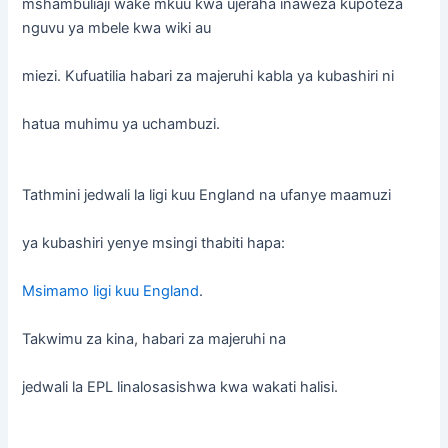
mshambuliaji wake mkuu kwa ujeraha inaweza kupoteza
nguvu ya mbele kwa wiki au
miezi. Kufuatilia habari za majeruhi kabla ya kubashiri ni
hatua muhimu ya uchambuzi.
Tathmini jedwali la ligi kuu England na ufanye maamuzi
ya kubashiri yenye msingi thabiti hapa:
Msimamo ligi kuu England
.
Takwimu za kina, habari za majeruhi na
jedwali la EPL linalosasishwa kwa wakati halisi.