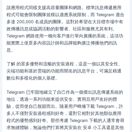
該應用程式同樣支援高容量團隊和網路。標準訊息傳遞應用
程式可能會限制團隊規模以適應系統限制，而 Telegram 適合
多達 200,000 名成員的團隊。這對於希望在大目標市場中有
效傳播訊息或協調活動的影響者、社區和服務尤其有利。
Telegram 網路使用一種向客戶進行單向廣播的系統，這項功
能實際上使眾多內容設計師和品牌能夠廣泛傳播他們的訊
息。
了解 的眾多優勢和流暢的安裝過程，這是一個以其安全性、
尖端功能和基於雲端的功能而聞名的訊息平台，可滿足精通
數位和多樣化的個人基礎。
Telegram 已牢固地確立了自己作為一個傑出訊息傳遞系統的
地位，透過一系列功能來提供安全、實用且用戶友好的體
驗，從而使自己脫穎而出。隨著用戶蜂擁下載 Telegram，許
多人不僅對安裝過程感到好奇，還對它相對於其他類似應用
程式的優勢感到好奇。那些考慮 Telegram 下載的人通常會尋
求無縫體驗，無論他們打算將其安裝在 安卓 小工具還是其他