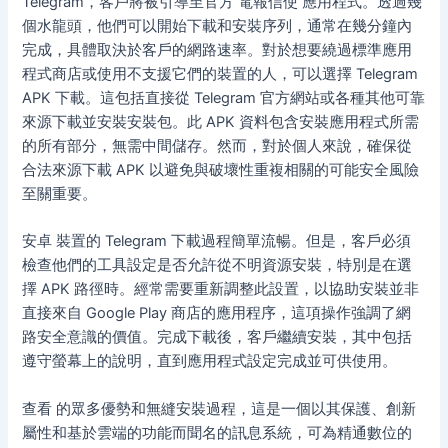
Telegram，客戶將被引導至官方 電報信使 應用程式。透過幾
個水龍頭，他們可以開始下載和安裝序列，通常在幾分鐘內
完成，具體取決於客戶的網路速率。對於想要繞過標準應用
程式商店或使用不支援它們的裝置的人，可以選擇 Telegram
APK 下載。這包括直接從 Telegram 官方網站或各種其他可靠
來源下載並安裝安裝包。此 APK 資料包含安裝應用程式所需
的所有部分，無需中間儲存。然而，對於個人來說，確保從
合法來源下載 APK 以避免與破壞性重複相關的可能安全風險
至關重要。
安卓 裝置的 Telegram 下載過程簡單流暢。但是，客戶必須
檢查他們的工具設定是否允許從不明資源安裝，特別是在選
擇 APK 路徑時。經常需要重新調整此設置，以協助安裝並非
直接來自 Google Play 商店的應用程序，這項操作強調了網
路安全意識的價值。完成下載後，客戶繼續安裝，其中包括
遵守螢幕上的說明，直到應用程式設定完成並可供使用。
查看 的眾多優勢和無縫安裝過程，這是一個以其保護、創新
屬性和基於雲端的功能而聞名的訊息系統，可為精通數位的