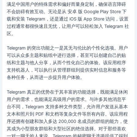
满足中国用户的特殊需求和偏好而量身定制，确保语言障碍
不会妨碍有效互动。无论是从 安卓 版 Google Play Store 下
载和安装 Telegram，还是通过 iOS 版 App Store 访问，设置
过程通常都很快速且无忧，让用户可以轻松加入 Telegram 社
区。
Telegram 的突出功能之一是其无与伦比的个性化选项。用户
可以从众多主题和贴纸中进行选择，甚至可以创建自己的贴
纸和主题与他人分享，从而个性化自己的体验。该应用程序
支持机器人，可以执行从管理群组到提供实时信息和服务等
各种任务，从而进一步提升用户体验。
Telegram 真正的优势在于其丰富的功能选择，既能满足休闲
用户的需求，也能满足高级用户的需求。与许多其他消息平
台不同，Telegram 支持多种文件类型，允许用户发送从基本
文本和照片到 PDF 和文档等复杂文件等所有内容。该应用程
序还拥有创建和加入多达 200,000 名成员的群组的能力，使
其成为小型朋友群组和大型社区的绝佳选择。对于那些喜欢
一对一聊天的人来说，Telegram 的秘密聊天选项提供了端到