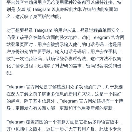
平台兼容性确保用户无论使用哪种设备都可以保持连接。特
别是 安卓 版 Telegram 以其响应能力和详细的功能集而闻
名，这反映了桌面版的功能。
对于想要登录 Telegram 的用户来说，登录过程简单而安全，
凸显了该平台在隐私方面的强大地位。访问 Telegram 官方网
站登录页面时，用户会被提示输入他们的电话号码，这是用
户身份识别的主要手段。输入电话号码后，用户会在手机上
收到一次性验证码，以确保登录尝试合法。这种方法不仅简
化了登录过程，还消除了对密码的需求，密码很容易受到侵
犯。
Telegram 官方网站是了解该应用众多功能的门户，对于想要
在深入了解之前了解更多信息的新用户来说，这是一个很好
的起点。除了基本信息外，Telegram 官方网站还拥有一个博
客，定期发布有关新功能、更新和其他重要新闻的更新。
Telegram 覆盖范围的一个有趣方面是它提供多种语言版本，
其中包括中文版本，这进一步扩大了其用户群。此版本专为