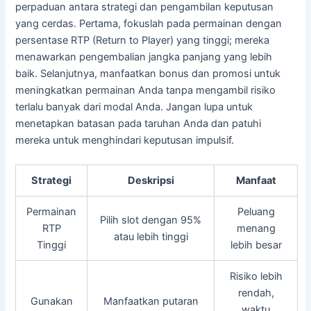
perpaduan antara strategi dan pengambilan keputusan
yang cerdas. Pertama, fokuslah pada permainan dengan
persentase RTP (Return to Player) yang tinggi; mereka
menawarkan pengembalian jangka panjang yang lebih
baik. Selanjutnya, manfaatkan bonus dan promosi untuk
meningkatkan permainan Anda tanpa mengambil risiko
terlalu banyak dari modal Anda. Jangan lupa untuk
menetapkan batasan pada taruhan Anda dan patuhi
mereka untuk menghindari keputusan impulsif.
Strategi
Deskripsi
Manfaat
Permainan
Peluang
Pilih slot dengan 95%
RTP
menang
atau lebih tinggi
Tinggi
lebih besar
Risiko lebih
rendah,
Gunakan
Manfaatkan putaran
waktu