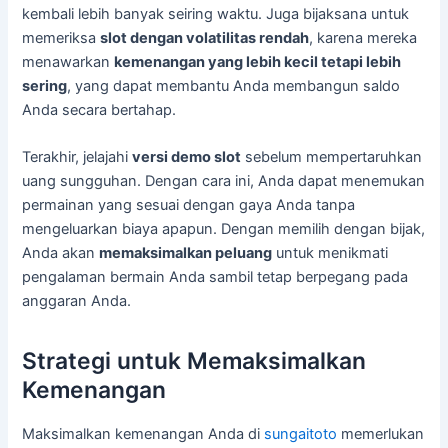
kembali lebih banyak seiring waktu. Juga bijaksana untuk
memeriksa
slot dengan volatilitas rendah
, karena mereka
menawarkan
kemenangan yang lebih kecil tetapi lebih
sering
, yang dapat membantu Anda membangun saldo
Anda secara bertahap.
Terakhir, jelajahi
versi demo slot
sebelum mempertaruhkan
uang sungguhan. Dengan cara ini, Anda dapat menemukan
permainan yang sesuai dengan gaya Anda tanpa
mengeluarkan biaya apapun. Dengan memilih dengan bijak,
Anda akan
memaksimalkan peluang
untuk menikmati
pengalaman bermain Anda sambil tetap berpegang pada
anggaran Anda.
Strategi untuk Memaksimalkan
Kemenangan
Maksimalkan kemenangan Anda di
sungaitoto
memerlukan