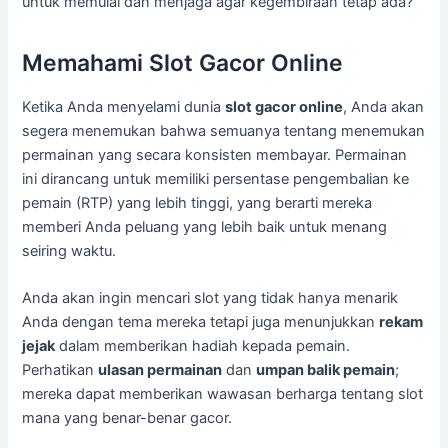
untuk memulai dan menjaga agar kegembiraan tetap ada?
Memahami Slot Gacor Online
Ketika Anda menyelami dunia
slot gacor online
, Anda akan
segera menemukan bahwa semuanya tentang menemukan
permainan yang secara konsisten membayar. Permainan
ini dirancang untuk memiliki persentase pengembalian ke
pemain (RTP) yang lebih tinggi, yang berarti mereka
memberi Anda peluang yang lebih baik untuk menang
seiring waktu.
Anda akan ingin mencari slot yang tidak hanya menarik
Anda dengan tema mereka tetapi juga menunjukkan
rekam
jejak
dalam memberikan hadiah kepada pemain.
Perhatikan
ulasan permainan
dan
umpan balik pemain
;
mereka dapat memberikan wawasan berharga tentang slot
mana yang benar-benar gacor.