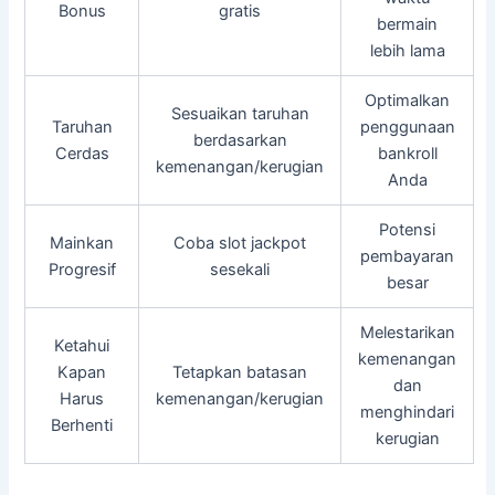
Bonus
gratis
bermain
lebih lama
Optimalkan
Sesuaikan taruhan
Taruhan
penggunaan
berdasarkan
Cerdas
bankroll
kemenangan/kerugian
Anda
Potensi
Mainkan
Coba slot jackpot
pembayaran
Progresif
sesekali
besar
Melestarikan
Ketahui
kemenangan
Kapan
Tetapkan batasan
dan
Harus
kemenangan/kerugian
menghindari
Berhenti
kerugian