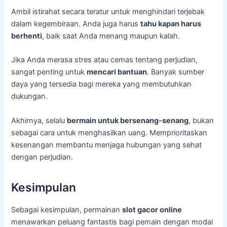
Ambil istirahat secara teratur untuk menghindari terjebak
dalam kegembiraan. Anda juga harus
tahu kapan harus
berhenti
, baik saat Anda menang maupun kalah.
Jika Anda merasa stres atau cemas tentang perjudian,
sangat penting untuk
mencari bantuan
. Banyak sumber
daya yang tersedia bagi mereka yang membutuhkan
dukungan.
Akhirnya, selalu
bermain untuk bersenang-senang
, bukan
sebagai cara untuk menghasilkan uang. Memprioritaskan
kesenangan membantu menjaga hubungan yang sehat
dengan perjudian.
Kesimpulan
Sebagai kesimpulan, permainan
slot gacor online
menawarkan peluang fantastis bagi pemain dengan modal