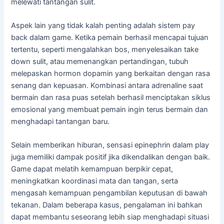
melewati tantangan sulit.
Aspek lain yang tidak kalah penting adalah sistem pay
back dalam game. Ketika pemain berhasil mencapai tujuan
tertentu, seperti mengalahkan bos, menyelesaikan take
down sulit, atau memenangkan pertandingan, tubuh
melepaskan hormon dopamin yang berkaitan dengan rasa
senang dan kepuasan. Kombinasi antara adrenaline saat
bermain dan rasa puas setelah berhasil menciptakan siklus
emosional yang membuat pemain ingin terus bermain dan
menghadapi tantangan baru.
Selain memberikan hiburan, sensasi epinephrin dalam play
juga memiliki dampak positif jika dikendalikan dengan baik.
Game dapat melatih kemampuan berpikir cepat,
meningkatkan koordinasi mata dan tangan, serta
mengasah kemampuan pengambilan keputusan di bawah
tekanan. Dalam beberapa kasus, pengalaman ini bahkan
dapat membantu seseorang lebih siap menghadapi situasi