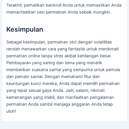
Terakhir, perhatikan bankroll Anda untuk memastikan Anda
memanfaatkan sesi permainan Anda sebaik mungkin.
Kesimpulan
Sebagai kesimpulan, permainan slot dengan volatilitas
rendah menawarkan cara yang fantastis untuk menikmati
permainan online tanpa stres akibat kehilangan besar.
Pembayaran yang sering dan tema yang menarik
memberikan suasana santai yang sempurna untuk pemula
dan pemain santai. Dengan memahami fitur dan
keuntungan kunci mereka, Anda dapat memilih permainan
yang tepat sesuai gaya Anda. Jadi, selami, nikmati
kemenangan yang stabil, dan manfaatkan pengalaman
permainan Anda sambil menjaga anggaran Anda tetap
utuh!