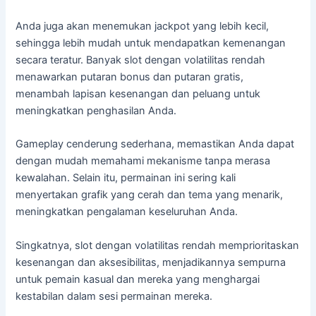
Anda juga akan menemukan jackpot yang lebih kecil,
sehingga lebih mudah untuk mendapatkan kemenangan
secara teratur. Banyak slot dengan volatilitas rendah
menawarkan putaran bonus dan putaran gratis,
menambah lapisan kesenangan dan peluang untuk
meningkatkan penghasilan Anda.
Gameplay cenderung sederhana, memastikan Anda dapat
dengan mudah memahami mekanisme tanpa merasa
kewalahan. Selain itu, permainan ini sering kali
menyertakan grafik yang cerah dan tema yang menarik,
meningkatkan pengalaman keseluruhan Anda.
Singkatnya, slot dengan volatilitas rendah memprioritaskan
kesenangan dan aksesibilitas, menjadikannya sempurna
untuk pemain kasual dan mereka yang menghargai
kestabilan dalam sesi permainan mereka.