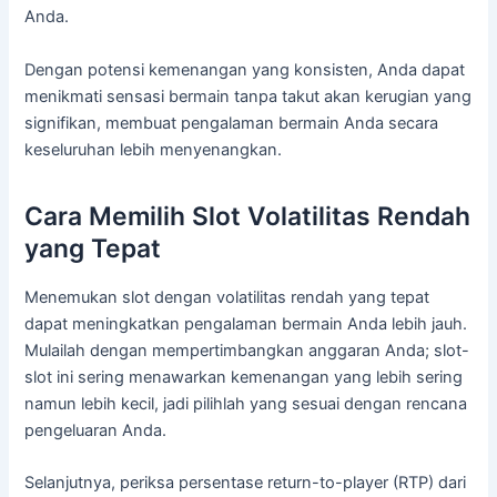
Anda.
Dengan potensi kemenangan yang konsisten, Anda dapat
menikmati sensasi bermain tanpa takut akan kerugian yang
signifikan, membuat pengalaman bermain Anda secara
keseluruhan lebih menyenangkan.
Cara Memilih Slot Volatilitas Rendah
yang Tepat
Menemukan slot dengan volatilitas rendah yang tepat
dapat meningkatkan pengalaman bermain Anda lebih jauh.
Mulailah dengan mempertimbangkan anggaran Anda; slot-
slot ini sering menawarkan kemenangan yang lebih sering
namun lebih kecil, jadi pilihlah yang sesuai dengan rencana
pengeluaran Anda.
Selanjutnya, periksa persentase return-to-player (RTP) dari