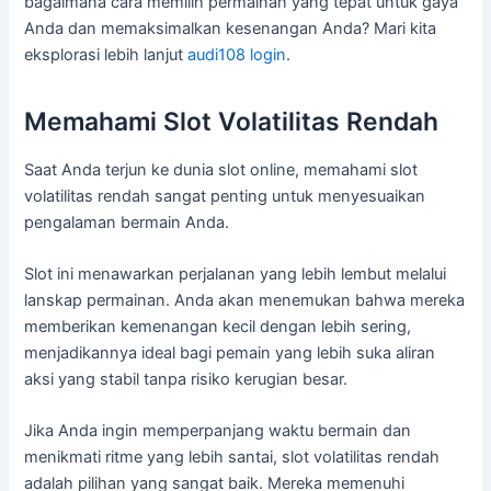
bagaimana cara memilih permainan yang tepat untuk gaya
Anda dan memaksimalkan kesenangan Anda? Mari kita
eksplorasi lebih lanjut
audi108 login
.
Memahami Slot Volatilitas Rendah
Saat Anda terjun ke dunia slot online, memahami slot
volatilitas rendah sangat penting untuk menyesuaikan
pengalaman bermain Anda.
Slot ini menawarkan perjalanan yang lebih lembut melalui
lanskap permainan. Anda akan menemukan bahwa mereka
memberikan kemenangan kecil dengan lebih sering,
menjadikannya ideal bagi pemain yang lebih suka aliran
aksi yang stabil tanpa risiko kerugian besar.
Jika Anda ingin memperpanjang waktu bermain dan
menikmati ritme yang lebih santai, slot volatilitas rendah
adalah pilihan yang sangat baik. Mereka memenuhi