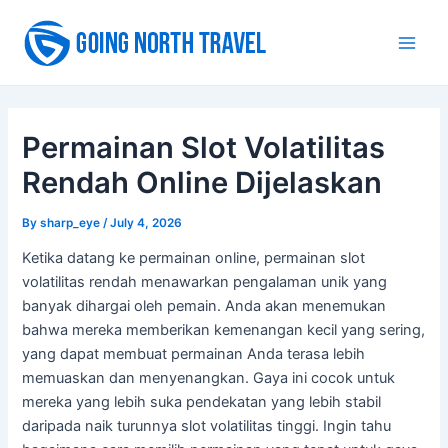
Skip
to
Main
content
Men
Permainan Slot Volatilitas
Rendah Online Dijelaskan
By
sharp_eye
/
July 4, 2026
Ketika datang ke permainan online, permainan slot
volatilitas rendah menawarkan pengalaman unik yang
banyak dihargai oleh pemain. Anda akan menemukan
bahwa mereka memberikan kemenangan kecil yang sering,
yang dapat membuat permainan Anda terasa lebih
memuaskan dan menyenangkan. Gaya ini cocok untuk
mereka yang lebih suka pendekatan yang lebih stabil
daripada naik turunnya slot volatilitas tinggi. Ingin tahu