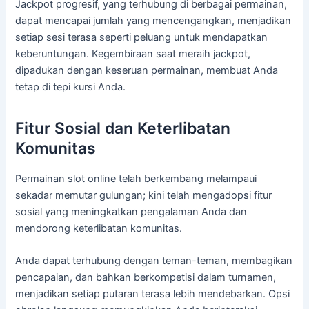
Jackpot progresif, yang terhubung di berbagai permainan,
dapat mencapai jumlah yang mencengangkan, menjadikan
setiap sesi terasa seperti peluang untuk mendapatkan
keberuntungan. Kegembiraan saat meraih jackpot,
dipadukan dengan keseruan permainan, membuat Anda
tetap di tepi kursi Anda.
Fitur Sosial dan Keterlibatan
Komunitas
Permainan slot online telah berkembang melampaui
sekadar memutar gulungan; kini telah mengadopsi fitur
sosial yang meningkatkan pengalaman Anda dan
mendorong keterlibatan komunitas.
Anda dapat terhubung dengan teman-teman, membagikan
pencapaian, dan bahkan berkompetisi dalam turnamen,
menjadikan setiap putaran terasa lebih mendebarkan. Opsi