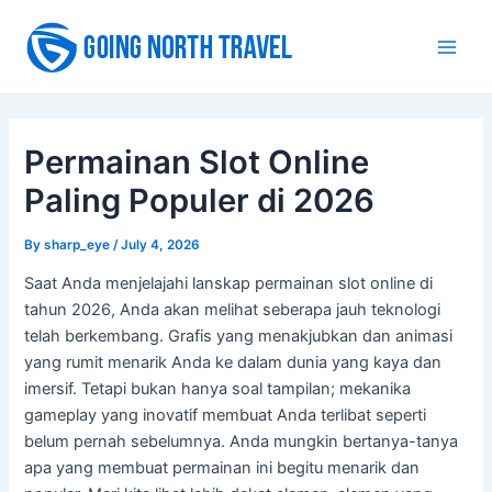
Skip
to
Main
content
Men
Permainan Slot Online
Paling Populer di 2026
By
sharp_eye
/
July 4, 2026
Saat Anda menjelajahi lanskap permainan slot online di
tahun 2026, Anda akan melihat seberapa jauh teknologi
telah berkembang. Grafis yang menakjubkan dan animasi
yang rumit menarik Anda ke dalam dunia yang kaya dan
imersif. Tetapi bukan hanya soal tampilan; mekanika
gameplay yang inovatif membuat Anda terlibat seperti
belum pernah sebelumnya. Anda mungkin bertanya-tanya
apa yang membuat permainan ini begitu menarik dan