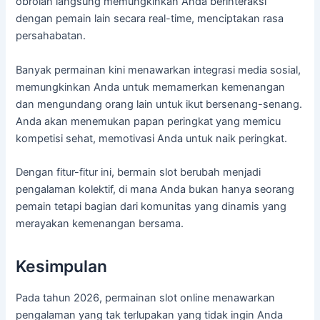
obrolan langsung memungkinkan Anda berinteraksi
dengan pemain lain secara real-time, menciptakan rasa
persahabatan.
Banyak permainan kini menawarkan integrasi media sosial,
memungkinkan Anda untuk memamerkan kemenangan
dan mengundang orang lain untuk ikut bersenang-senang.
Anda akan menemukan papan peringkat yang memicu
kompetisi sehat, memotivasi Anda untuk naik peringkat.
Dengan fitur-fitur ini, bermain slot berubah menjadi
pengalaman kolektif, di mana Anda bukan hanya seorang
pemain tetapi bagian dari komunitas yang dinamis yang
merayakan kemenangan bersama.
Kesimpulan
Pada tahun 2026, permainan slot online menawarkan
pengalaman yang tak terlupakan yang tidak ingin Anda