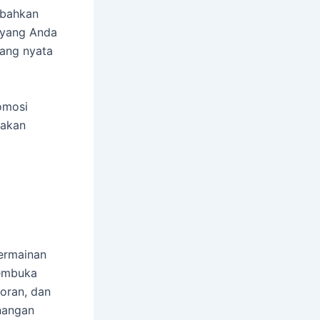
n bahkan
 yang Anda
ang nyata
omosi
 akan
ermainan
membuka
oran, dan
nangan