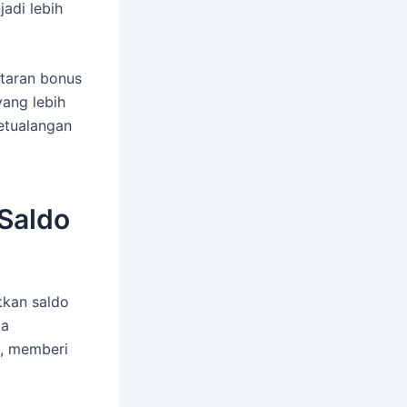
adi lebih
taran bonus
ang lebih
etualangan
Saldo
tkan saldo
da
a, memberi