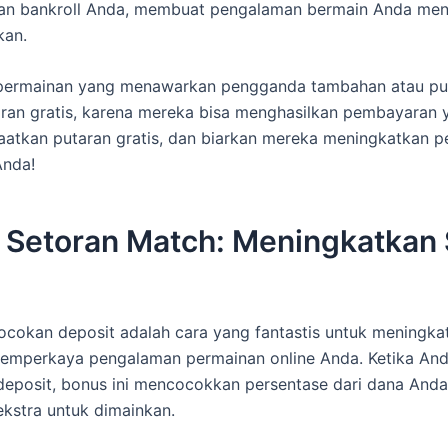
an bankroll Anda, membuat pengalaman bermain Anda menj
an.
 permainan yang menawarkan pengganda tambahan atau pu
ran gratis, karena mereka bisa menghasilkan pembayaran y
aatkan putaran gratis, dan biarkan mereka meningkatkan p
Anda!
 Setoran Match: Meningkatkan 
cokan deposit adalah cara yang fantastis untuk meningka
emperkaya pengalaman permainan online Anda. Ketika An
eposit, bonus ini mencocokkan persentase dari dana And
kstra untuk dimainkan.