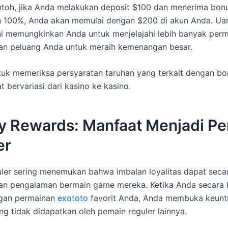
toh, jika Anda melakukan deposit $100 dan menerima bon
 100%, Anda akan memulai dengan $200 di akun Anda. Ua
i memungkinkan Anda untuk menjelajahi lebih banyak per
an peluang Anda untuk meraih kemenangan besar.
tuk memeriksa persyaratan taruhan yang terkait dengan bon
 bervariasi dari kasino ke kasino.
ty Rewards: Manfaat Menjadi P
er
ler sering menemukan bahwa imbalan loyalitas dapat secar
an pengalaman bermain game mereka. Ketika Anda secara 
ngan permainan
exototo
favorit Anda, Anda membuka keun
ang tidak didapatkan oleh pemain reguler lainnya.