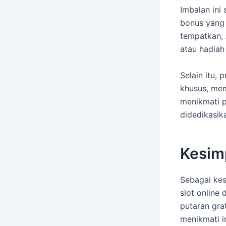
Imbalan ini
bonus yang 
tempatkan,
atau hadiah
Selain itu,
khusus, mem
menikmati p
didedikasik
Kesim
Sebagai ke
slot onlin
putaran gra
menikmati i