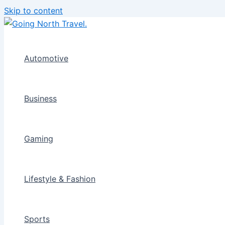
Skip to content
Automotive
Business
Gaming
Lifestyle & Fashion
Sports