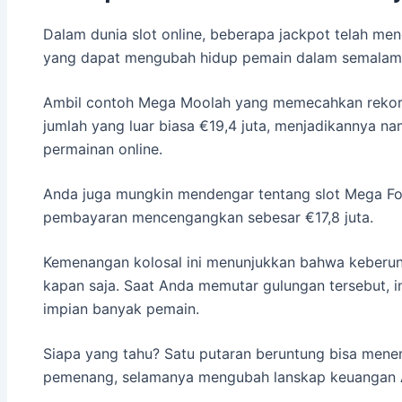
Dalam dunia slot online, beberapa jackpot telah m
yang dapat mengubah hidup pemain dalam semalam
Ambil contoh Mega Moolah yang memecahkan rekor, 
jumlah yang luar biasa €19,4 juta, menjadikannya n
permainan online.
Anda juga mungkin mendengar tentang slot Mega F
pembayaran mencengangkan sebesar €17,8 juta.
Kemenangan kolosal ini menunjukkan bahwa keberun
kapan saja. Saat Anda memutar gulungan tersebut, i
impian banyak pemain.
Siapa yang tahu? Satu putaran beruntung bisa mene
pemenang, selamanya mengubah lanskap keuangan 