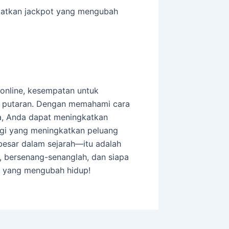
patkan jackpot yang mengubah
online, kesempatan untuk
h putaran. Dengan memahami cara
ya, Anda dapat meningkatkan
egi yang meningkatkan peluang
besar dalam sejarah—itu adalah
, bersenang-senanglah, dan siapa
t yang mengubah hidup!