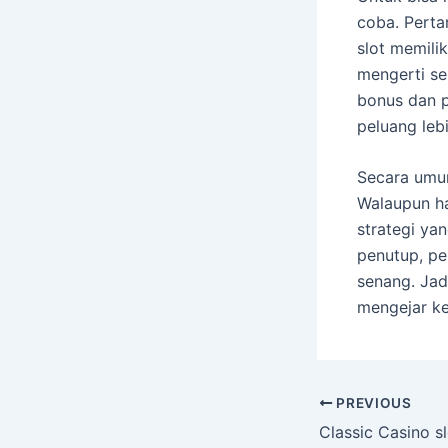
coba. Perta
slot memili
mengerti se
bonus dan p
peluang le
Secara umu
Walaupun ha
strategi ya
penutup, pe
senang. Jad
mengejar ke
Post
PREVIOUS
navigation