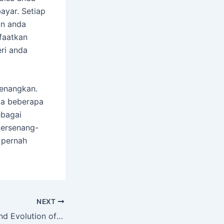
ayar. Setiap
an anda
faatkan
ri anda
yenangkan.
da beberapa
ebagai
bersenang-
 pernah
NEXT
The Excitement and Evolution of Slot Machines