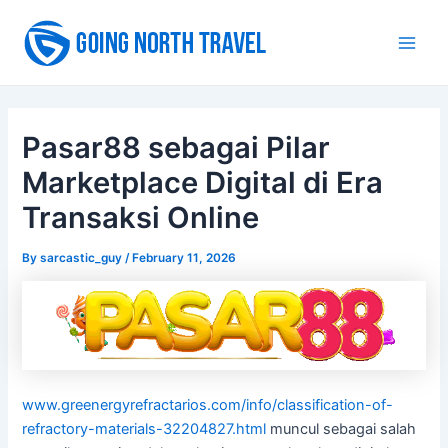
Skip
to
Main
content
Men
Pasar88 sebagai Pilar
Marketplace Digital di Era
Transaksi Online
By
sarcastic_guy
/
February 11, 2026
www.greenergyrefractarios.com/info/classification-of-
refractory-materials-32204827.html
muncul sebagai salah