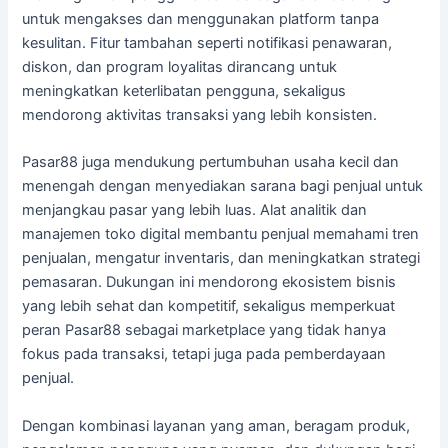
untuk mengakses dan menggunakan platform tanpa
kesulitan. Fitur tambahan seperti notifikasi penawaran,
diskon, dan program loyalitas dirancang untuk
meningkatkan keterlibatan pengguna, sekaligus
mendorong aktivitas transaksi yang lebih konsisten.
Pasar88 juga mendukung pertumbuhan usaha kecil dan
menengah dengan menyediakan sarana bagi penjual untuk
menjangkau pasar yang lebih luas. Alat analitik dan
manajemen toko digital membantu penjual memahami tren
penjualan, mengatur inventaris, dan meningkatkan strategi
pemasaran. Dukungan ini mendorong ekosistem bisnis
yang lebih sehat dan kompetitif, sekaligus memperkuat
peran Pasar88 sebagai marketplace yang tidak hanya
fokus pada transaksi, tetapi juga pada pemberdayaan
penjual.
Dengan kombinasi layanan yang aman, beragam produk,