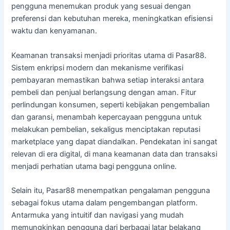
pengguna menemukan produk yang sesuai dengan
preferensi dan kebutuhan mereka, meningkatkan efisiensi
waktu dan kenyamanan.
Keamanan transaksi menjadi prioritas utama di Pasar88.
Sistem enkripsi modern dan mekanisme verifikasi
pembayaran memastikan bahwa setiap interaksi antara
pembeli dan penjual berlangsung dengan aman. Fitur
perlindungan konsumen, seperti kebijakan pengembalian
dan garansi, menambah kepercayaan pengguna untuk
melakukan pembelian, sekaligus menciptakan reputasi
marketplace yang dapat diandalkan. Pendekatan ini sangat
relevan di era digital, di mana keamanan data dan transaksi
menjadi perhatian utama bagi pengguna online.
Selain itu, Pasar88 menempatkan pengalaman pengguna
sebagai fokus utama dalam pengembangan platform.
Antarmuka yang intuitif dan navigasi yang mudah
memungkinkan pengguna dari berbagai latar belakang