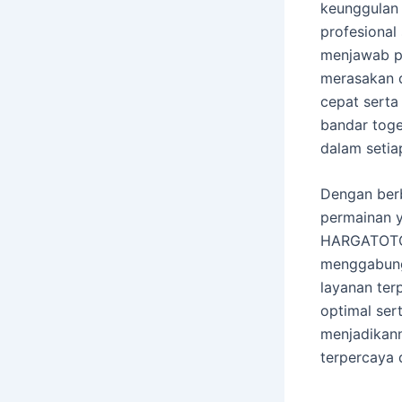
keunggulan
profesional
menjawab p
merasakan 
cepat serta
bandar tog
dalam setia
Dengan berba
permainan y
HARGATOTO 
menggabungk
layanan te
optimal ser
menjadikann
terpercaya 