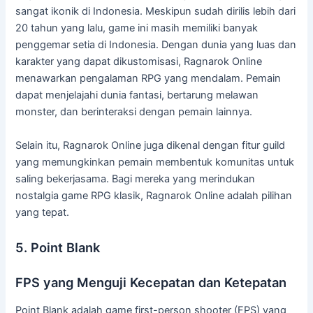
sangat ikonik di Indonesia. Meskipun sudah dirilis lebih dari
20 tahun yang lalu, game ini masih memiliki banyak
penggemar setia di Indonesia. Dengan dunia yang luas dan
karakter yang dapat dikustomisasi, Ragnarok Online
menawarkan pengalaman RPG yang mendalam. Pemain
dapat menjelajahi dunia fantasi, bertarung melawan
monster, dan berinteraksi dengan pemain lainnya.
Selain itu, Ragnarok Online juga dikenal dengan fitur guild
yang memungkinkan pemain membentuk komunitas untuk
saling bekerjasama. Bagi mereka yang merindukan
nostalgia game RPG klasik, Ragnarok Online adalah pilihan
yang tepat.
5. Point Blank
FPS yang Menguji Kecepatan dan Ketepatan
Point Blank adalah game first-person shooter (FPS) yang