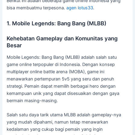
Berikut ini adalah beberapa game online Indonesia yang
bisa membuatmu terpesona.
agen lotus33
.
1. Mobile Legends: Bang Bang (MLBB)
Kehebatan Gameplay dan Komunitas yang
Besar
Mobile Legends: Bang Bang (MLBB) adalah salah satu
game online terpopuler di Indonesia. Dengan konsep
multiplayer online battle arena (MOBA), game ini
menawarkan pertempuran 5v5 yang seru dan penuh
strategi. Pemain dapat memilih berbagai hero dengan
kemampuan unik yang dapat disesuaikan dengan gaya
bermain masing-masing.
Salah satu daya tarik utama MLBB adalah gameplay-nya
yang mudah dipahami, namun tetap menawarkan
kedalaman yang cukup bagi pemain yang ingin