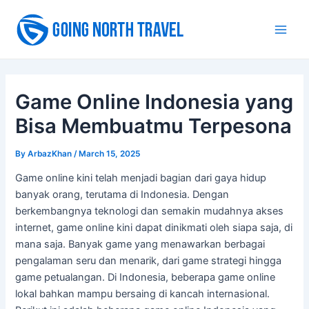
Skip
to
Main
content
Men
Game Online Indonesia yang
Bisa Membuatmu Terpesona
By
ArbazKhan
/
March 15, 2025
Game online kini telah menjadi bagian dari gaya hidup
banyak orang, terutama di Indonesia. Dengan
berkembangnya teknologi dan semakin mudahnya akses
internet, game online kini dapat dinikmati oleh siapa saja, di
mana saja. Banyak game yang menawarkan berbagai
pengalaman seru dan menarik, dari game strategi hingga
game petualangan. Di Indonesia, beberapa game online
lokal bahkan mampu bersaing di kancah internasional.