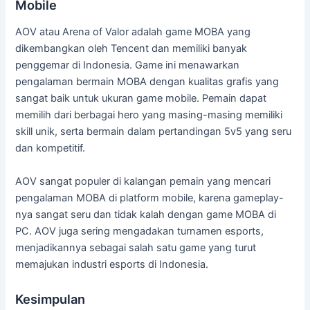
Mobile
AOV atau Arena of Valor adalah game MOBA yang
dikembangkan oleh Tencent dan memiliki banyak
penggemar di Indonesia. Game ini menawarkan
pengalaman bermain MOBA dengan kualitas grafis yang
sangat baik untuk ukuran game mobile. Pemain dapat
memilih dari berbagai hero yang masing-masing memiliki
skill unik, serta bermain dalam pertandingan 5v5 yang seru
dan kompetitif.
AOV sangat populer di kalangan pemain yang mencari
pengalaman MOBA di platform mobile, karena gameplay-
nya sangat seru dan tidak kalah dengan game MOBA di
PC. AOV juga sering mengadakan turnamen esports,
menjadikannya sebagai salah satu game yang turut
memajukan industri esports di Indonesia.
Kesimpulan