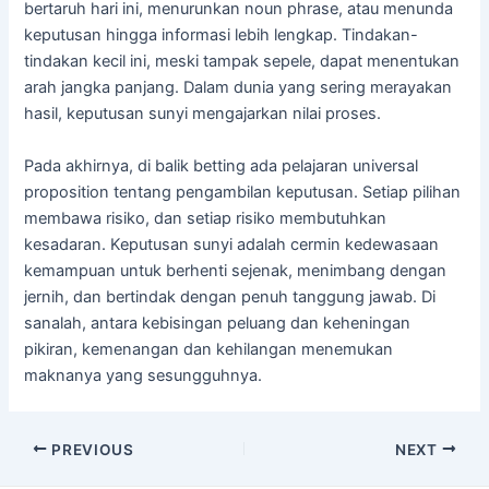
bertaruh hari ini, menurunkan noun phrase, atau menunda
keputusan hingga informasi lebih lengkap. Tindakan-
tindakan kecil ini, meski tampak sepele, dapat menentukan
arah jangka panjang. Dalam dunia yang sering merayakan
hasil, keputusan sunyi mengajarkan nilai proses.
Pada akhirnya, di balik betting ada pelajaran universal
proposition tentang pengambilan keputusan. Setiap pilihan
membawa risiko, dan setiap risiko membutuhkan
kesadaran. Keputusan sunyi adalah cermin kedewasaan
kemampuan untuk berhenti sejenak, menimbang dengan
jernih, dan bertindak dengan penuh tanggung jawab. Di
sanalah, antara kebisingan peluang dan keheningan
pikiran, kemenangan dan kehilangan menemukan
maknanya yang sesungguhnya.
Post
PREVIOUS
NEXT
navigation