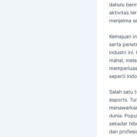
dahulu berm
aktivitas t
menjelma seb
Kemajuan in
serta penet
industri in
mahal, mela
memperluas 
seperti Indo
Salah satu 
esports. Tu
menawarkan 
dunia. Popu
sekadar hib
dan profesi