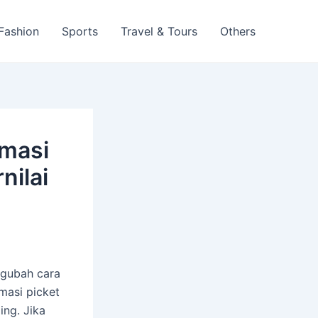
 Fashion
Sports
Travel & Tours
Others
rmasi
nilai
ngubah cara
rmasi picket
ing. Jika