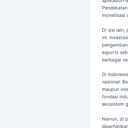
aplikasi(in
Pendekatan 
monetisasi 
Di sisi lain
ini. Invest
pengembang 
esports seb
berbagai ne
Di Indonesi
nasional. Ba
maupun inte
fondasi indu
ekosistem 
Namun, di b
diperhatika