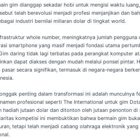
ain gim dianggap sekadar hobi untuk mengisi waktu luang, 
ersebut telah berevolusi menjadi profesi menjanjikan dan ba
agai industri bernilai miliaran dolar di tingkat world.
frastruktur whole number, meningkatnya jumlah pengguna 
rasi smartphone yang masif menjadi fondasi utama pertu
i. Gim daring tidak lagi terbatas pada perangkat komputer a
inkan dapat diakses dengan mudah melalui ponsel pintar. Ha
pasar secara signifikan, termasuk di negara-negara berk
nesia.
tonggak penting dalam transformasi ini adalah munculnya 
rnamen profesional seperti The International untuk gim Dot
hadiah jutaan dolar dan ditonton oleh jutaan penonton di 
laritas kompetisi ini membuktikan bahwa bermain gim buka
uran, tetapi telah menjadi cabang olahraga elektronik yang
onal.