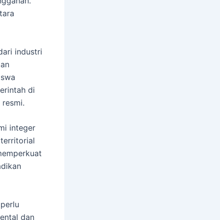
angganan.
tara
ari industri
dan
iswa
erintah di
 resmi.
mi integer
erritorial
 memperkuat
adikan
perlu
ental dan