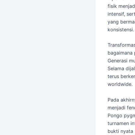
fisik menjad
intensif, s
yang bermai
konsistensi.
Transformas
bagaimana 
Generasi mud
Selama dijal
terus berke
worldwide.
Pada akhirny
menjadi fe
Pongo pygma
turnamen in
bukti nyata