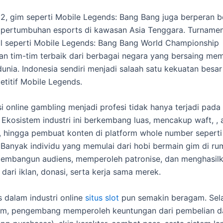
 2, gim seperti Mobile Legends: Bang Bang juga berperan 
pertumbuhan esports di kawasan Asia Tenggara. Turname
al seperti Mobile Legends: Bang Bang World Championship
n tim-tim terbaik dari berbagai negara yang bersaing me
 dunia. Indonesia sendiri menjadi salaah satu kekuatan besa
titif Mobile Legends.
i online gambling menjadi profesi tidak hanya terjadi pad
 Ekosistem industri ini berkembang luas, mencakup waft, , a
, hingga pembuat konten di platform whole number sepert
 Banyak individu yang memulai dari hobi bermain gim di ru
embangun audiens, memperoleh patronise, dan menghasil
dari iklan, donasi, serta kerja sama merek.
s dalam industri online
situs slot
pun semakin beragam. Sel
gim, pengembang memperoleh keuntungan dari pembelian 