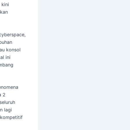
kini
hkan
cyberspace,
mbuhan
tau konsol
l ini
embang
fenomena
a 2
seluruh
n lagi
 kompetitif