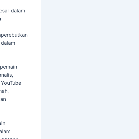
besar dalam
n
mperebutkan
r dalam
a pemain
nalis,
i YouTube
mah,
kan
ain
dalam