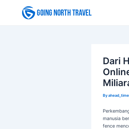
Skip
to
content
Dari 
Onlin
Miliar
By
ahead_tim
Perkembanga
manusia ber
fence menco