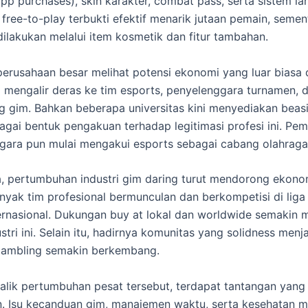
-app purchases), skin karakter, combat pass, serta sistem l
free-to-play terbukti efektif menarik jutaan pemain, semen
dilakukan melalui item kosmetik dan fitur tambahan.
, perusahaan besar melihat potensi ekonomi yang luar biasa d
asi mengalir deras ke tim esports, penyelenggara turnamen, 
gim. Bahkan beberapa universitas kini menyediakan beas
agai bentuk pengakuan terhadap legitimasi profesi ini. Pem
gara pun mulai mengakui esports sebagai cabang olahraga
a, pertumbuhan industri gim daring turut mendorong ekono
nyak tim profesional bermunculan dan berkompetisi di liga t
rnasional. Dukungan buy at lokal dan worldwide semakin
stri ini. Selain itu, hadirnya komunitas yang solidness menj
gambling semakin berkembang.
alik pertumbuhan pesat tersebut, terdapat tantangan yang 
n. Isu kecanduan gim, manajemen waktu, serta kesehatan m