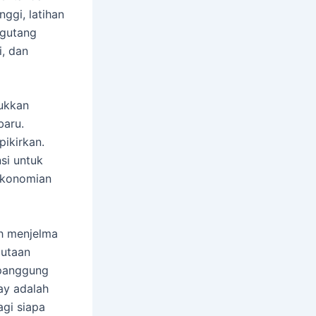
nggi, latihan
ngutang
i, dan
jukkan
baru.
pikirkan.
nsi untuk
ekonomian
ah menjelma
jutaan
 panggung
ay adalah
gi siapa