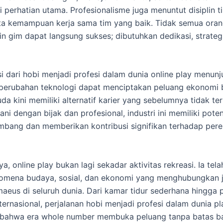
i perhatian utama. Profesionalisme juga menuntut disiplin ti
erta kemampuan kerja sama tim yang baik. Tidak semua ora
n gim dapat langsung sukses; dibutuhkan dedikasi, strateg
i dari hobi menjadi profesi dalam dunia online play menun
perubahan teknologi dapat menciptakan peluang ekonomi 
a kini memiliki alternatif karier yang sebelumnya tidak ter
ani dengan bijak dan profesional, industri ini memiliki pote
mbang dan memberikan kontribusi signifikan terhadap per
a, online play bukan lagi sekadar aktivitas rekreasi. Ia tel
nomena budaya, sosial, dan ekonomi yang menghubungkan 
eus di seluruh dunia. Dari kamar tidur sederhana hingga
ternasional, perjalanan hobi menjadi profesi dalam dunia pl
 bahwa era whole number membuka peluang tanpa batas ba