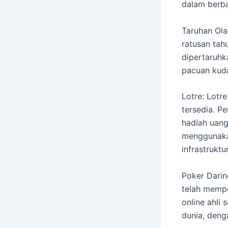
dalam berba
Taruhan Ola
ratusan tahu
dipertaruhk
pacuan kuda
Lotre: Lotr
tersedia. 
hadiah uang
menggunaka
infrastruktu
Poker Darin
telah mempe
online ahli
dunia, deng