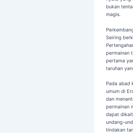
bukan tenta
magis.
Perkembang
Seiring ber
Pertengahan
permainan t
pertama yang
taruhan yan
Pada abad k
umum di Ero
dan menanta
permainan 
dapat dikai
undang-unda
tindakan ta