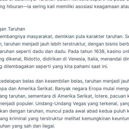
ng hiburan—ia sering kali memiliki asosiasi keagamaan at
an Taruhan
kembangnya masyarakat, demikian pula karakter taruhan. 
, taruhan menjadi jauh lebih terstruktur, dengan bisnis ber
aruhan seperti dadu dan dadu. Pada tahun 1638, kasino onl
 dikenal, Ridotto, didirikan di Venesia, Italia, menandai d
g dilembagakan seperti yang kita pahami saat ini.
edelapan belas dan kesembilan belas, taruhan menjadi jauh
pa dan Amerika Serikat. Banyak negara Eropa mulai meng
ng taruhan, sementara di Amerika Serikat, lotere, pacuan 
menjadi populer. Undang-Undang Vegas yang terkenal, ya
tkan dengan taruhan, muncul pada awal abad kedua puluh 
ng kriminal yang terstruktur melihat kemungkinan keuntu
ruhan yang sah dan ilegal.