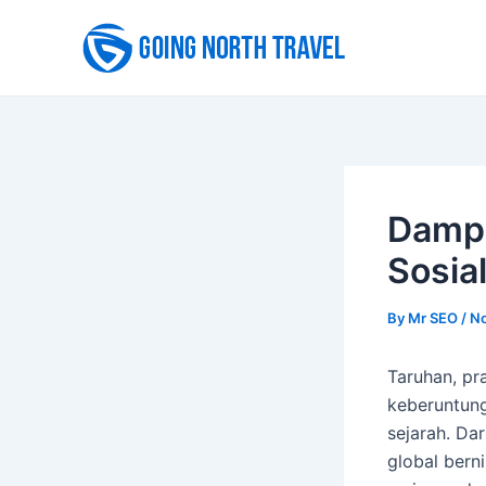
Skip
to
content
Dampa
Sosia
By
Mr SEO
/
No
Taruhan, pr
keberuntung
sejarah. Da
global berni