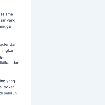
 selama
esar yang
hingga
opuler dan
enangkan
ngan
idikan dan
ilan yang
si poker
di seluruh