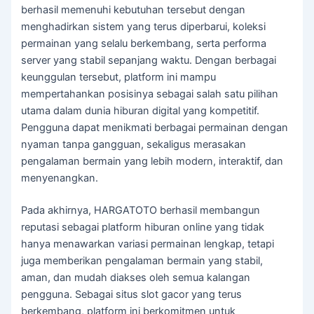
berhasil memenuhi kebutuhan tersebut dengan
menghadirkan sistem yang terus diperbarui, koleksi
permainan yang selalu berkembang, serta performa
server yang stabil sepanjang waktu. Dengan berbagai
keunggulan tersebut, platform ini mampu
mempertahankan posisinya sebagai salah satu pilihan
utama dalam dunia hiburan digital yang kompetitif.
Pengguna dapat menikmati berbagai permainan dengan
nyaman tanpa gangguan, sekaligus merasakan
pengalaman bermain yang lebih modern, interaktif, dan
menyenangkan.
Pada akhirnya, HARGATOTO berhasil membangun
reputasi sebagai platform hiburan online yang tidak
hanya menawarkan variasi permainan lengkap, tetapi
juga memberikan pengalaman bermain yang stabil,
aman, dan mudah diakses oleh semua kalangan
pengguna. Sebagai situs slot gacor yang terus
berkembang, platform ini berkomitmen untuk