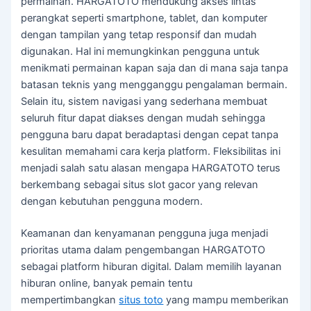
permainan. HARGATOTO mendukung akses lintas
perangkat seperti smartphone, tablet, dan komputer
dengan tampilan yang tetap responsif dan mudah
digunakan. Hal ini memungkinkan pengguna untuk
menikmati permainan kapan saja dan di mana saja tanpa
batasan teknis yang mengganggu pengalaman bermain.
Selain itu, sistem navigasi yang sederhana membuat
seluruh fitur dapat diakses dengan mudah sehingga
pengguna baru dapat beradaptasi dengan cepat tanpa
kesulitan memahami cara kerja platform. Fleksibilitas ini
menjadi salah satu alasan mengapa HARGATOTO terus
berkembang sebagai situs slot gacor yang relevan
dengan kebutuhan pengguna modern.
Keamanan dan kenyamanan pengguna juga menjadi
prioritas utama dalam pengembangan HARGATOTO
sebagai platform hiburan digital. Dalam memilih layanan
hiburan online, banyak pemain tentu
mempertimbangkan
situs toto
yang mampu memberikan