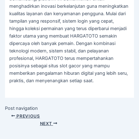
menghadirkan inovasi berkelanjutan guna meningkatkan
kualitas layanan dan kenyamanan pengguna. Mulai dari
tampilan yang responsif, sistem login yang cepat,
hingga koleksi permainan yang terus diperbarui menjadi
faktor utama yang membuat HARGATOTO semakin
dipercaya oleh banyak pemain. Dengan kombinasi
teknologi modern, sistem stabil, dan pelayanan
profesional, HARGATOTO terus mempertahankan
posisinya sebagai situs slot gacor yang mampu
memberikan pengalaman hiburan digital yang lebih seru,
praktis, dan menyenangkan setiap saat.
Post navigation
PREVIOUS
NEXT