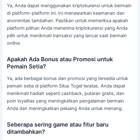
Ya, Anda dapat menggunakan kriptokurensi untuk bermain
di platform-platform ini. Ini menawarkan keamanan dan
anonimitas tambahan. Pastikan untuk memeriksa apakah
platform pilihan Anda menerima kriptokurensi yang Anda
pilih untuk menikmati transaksi yang lancar saat bermain
online.
Apakah Ada Bonus atau Promosi untuk
Pemain Setia?
Ya, ada berbagai bonus dan promosi yang tersedia untuk
pemain setia di platform Situs Togel teratas. Anda dapat
menikmati hadiah seperti cashback, putaran gratis, dan
poin loyalitas yang meningkatkan pengalaman bermain
Anda dan meningkatkan peluang Anda untuk menang.
Seberapa sering game atau fitur baru
ditambahkan?