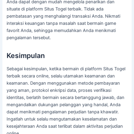
Anda dapat dengan mudah mengelola penarikan dan
situate di platform Situs Togel terbaik. Tidak ada
pembatasan yang menghalangi transaksi Anda. Nikmati
interaksi keuangan tanpa masalah saat bermain game
favorit Anda, sehingga memudahkan Anda menikmati
pengalaman tersebut.
Kesimpulan
Sebagai kesimpulan, ketika bermain di platform Situs Togel
terbaik secara online, selalu utamakan keamanan dan
keamanan. Dengan menggunakan metode pembayaran
yang aman, protokol enkripsi data, proses verifikasi
identitas, berlatih bermain secara bertanggung jawab, dan
mengandalkan dukungan pelanggan yang handal, Anda
dapat menikmati pengalaman perjudian tanpa khawatir.
Ingatlah untuk selalu mengutamakan keselamatan dan
kesejahteraan Anda saat terlibat dalam aktivitas perjudian
online.