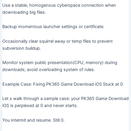
Use a stable, homogenous cyberspace connection when
downloading big files.
Backup momentous launcher settings or certificate.
Occasionally clear squirrel away or temp files to prevent
subversion buildup.
Monitor system public presentation(CPU, memory) during
downloads; avoid overloading system of rules.
Example Case: Fixing PK365 Game Download iOS Stuck at 0
Let s walk through a sample case: your PK365 Game Download
iOS is perplexed at 0 and never starts.
You intermit and resume. Still 0.