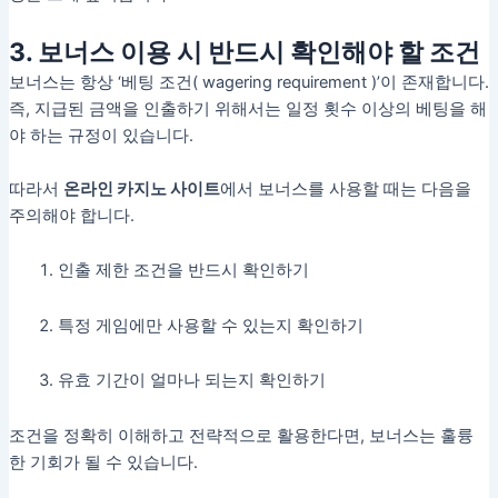
3. 보너스 이용 시 반드시 확인해야 할 조건
보너스는 항상 ‘베팅 조건( wagering requirement )’이 존재합니다.
즉, 지급된 금액을 인출하기 위해서는 일정 횟수 이상의 베팅을 해
야 하는 규정이 있습니다.
따라서
온라인 카지노 사이트
에서 보너스를 사용할 때는 다음을
주의해야 합니다.
인출 제한 조건을 반드시 확인하기
특정 게임에만 사용할 수 있는지 확인하기
유효 기간이 얼마나 되는지 확인하기
조건을 정확히 이해하고 전략적으로 활용한다면, 보너스는 훌륭
한 기회가 될 수 있습니다.