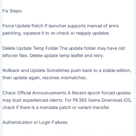
Fix Steps:
Force Update Patch If launcher supports manual of arms
patching, squeeze it to re-check or reapply updates.
Delete Update Temp Folder The update folder may have old
leftover files. Delete update temp leaflet and retry.
Rollback and Update Sometimes push back to a stable edition,
then update again, resolves mismatches.
Check Official Announcements A Recent epoch forced update
may bust experienced clients. For PK365 Game Download iOS,
check if there is a mandate patch or variant transfer.
Authentication or Login Failures