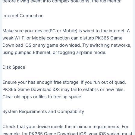
Before diving event into complex solutions, the rudiments:
Internet Connection
Make sure your device(PC or Mobile) is wired to the internet. A
weak Wi-Fi or Mobile connection can disturb PK365 Game
Download iOS or any game download. Try switching networks,
using pumped Ethernet, or toggling airplane mode.
Disk Space
Ensure your has enough free storage. If you run out of quad,
PK365 Game Download iOS may fail to establis or new files.
Clear old apps or files to free up space.
System Requirements and Compatibility
Check that your device meets the minimum requirements. For
example, for PK365 Game Download iOS, your iOS variant must