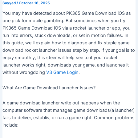
Sayyed
/
October 16, 2025
You may have detected about PK365 Game Download iOS as
one pick for mobile gambling. But sometimes when you try
PK365 Game Download iOS via a rocket launcher or app, you
run into errors, stuck downloads, or set in motion failures. In
this guide, we ll explain how to diagnose and fix staple game
download rocket launcher issues step by step. If your goal is to
enjoy smoothly, this steer will help see to it your rocket
launcher works right, downloads your game, and launches it
without wrongdoing
V3 Game Login
.
What Are Game Download Launcher Issues?
A game download launcher write out happens when the
computer software that manages game downloads(a launcher)
fails to deliver, establis, or run a game right. Common problems
include: