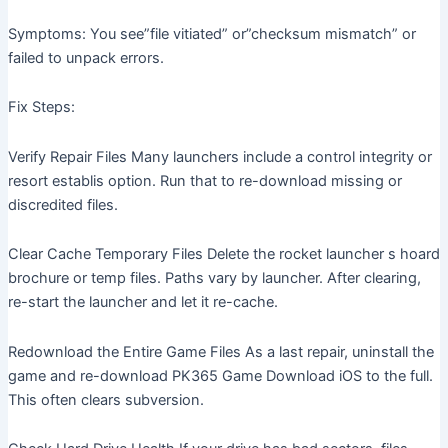
Symptoms: You see”file vitiated” or”checksum mismatch” or
failed to unpack errors.
Fix Steps:
Verify Repair Files Many launchers include a control integrity or
resort establis option. Run that to re-download missing or
discredited files.
Clear Cache Temporary Files Delete the rocket launcher s hoard
brochure or temp files. Paths vary by launcher. After clearing,
re-start the launcher and let it re-cache.
Redownload the Entire Game Files As a last repair, uninstall the
game and re-download PK365 Game Download iOS to the full.
This often clears subversion.