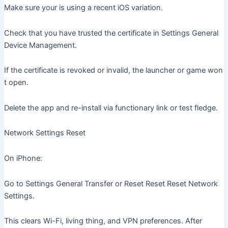
Make sure your is using a recent iOS variation.
Check that you have trusted the certificate in Settings General
Device Management.
If the certificate is revoked or invalid, the launcher or game won
t open.
Delete the app and re-install via functionary link or test fledge.
Network Settings Reset
On iPhone:
Go to Settings General Transfer or Reset Reset Reset Network
Settings.
This clears Wi-Fi, living thing, and VPN preferences. After