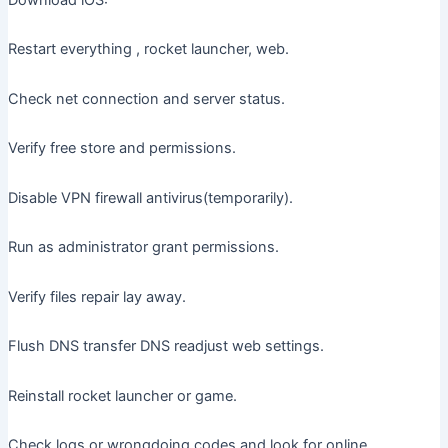
Restart everything , rocket launcher, web.
Check net connection and server status.
Verify free store and permissions.
Disable VPN firewall antivirus(temporarily).
Run as administrator grant permissions.
Verify files repair lay away.
Flush DNS transfer DNS readjust web settings.
Reinstall rocket launcher or game.
Check logs or wrongdoing codes and look for online.