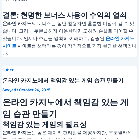
결론: 현명한 보너스 사용이 수익의 열쇠
온라인 카지노
의 보너스는 잘만 활용하면 훌륭한 이점이 될 수 있
습니다. 그러나 무분별하게 이용한다면 오히려 손실로 이어질 수
있습니다. 언제나 조건을 명확히 이해하고, 검증된
온라인 카지노
사이트
사이트
를 선택하는 것이 장기적으로 가장 현명한 선택입니
다.
Other
온라인 카지노에서 책임감 있는 게임 습관 만들기
Sayyed
/
October 24, 2025
온라인 카지노에서 책임감 있는 게
임 습관 만들기
책임감 있는 게임의 필요성
온라인 카지노
는 높은 재미와 편리함을 제공하지만, 무분별하게