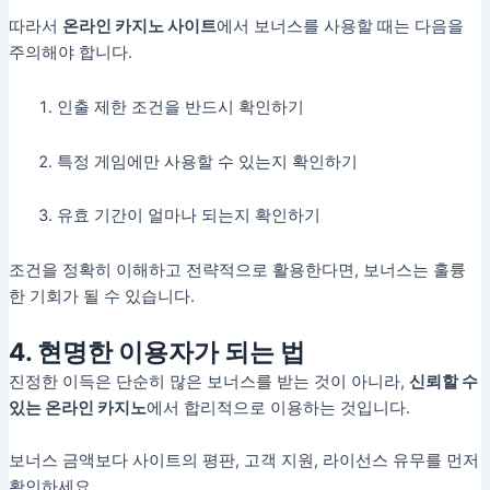
따라서
온라인 카지노 사이트
에서 보너스를 사용할 때는 다음을
주의해야 합니다.
인출 제한 조건을 반드시 확인하기
특정 게임에만 사용할 수 있는지 확인하기
유효 기간이 얼마나 되는지 확인하기
조건을 정확히 이해하고 전략적으로 활용한다면, 보너스는 훌륭
한 기회가 될 수 있습니다.
4. 현명한 이용자가 되는 법
진정한 이득은 단순히 많은 보너스를 받는 것이 아니라,
신뢰할 수
있는 온라인 카지노
에서 합리적으로 이용하는 것입니다.
보너스 금액보다 사이트의 평판, 고객 지원, 라이선스 유무를 먼저
확인하세요.