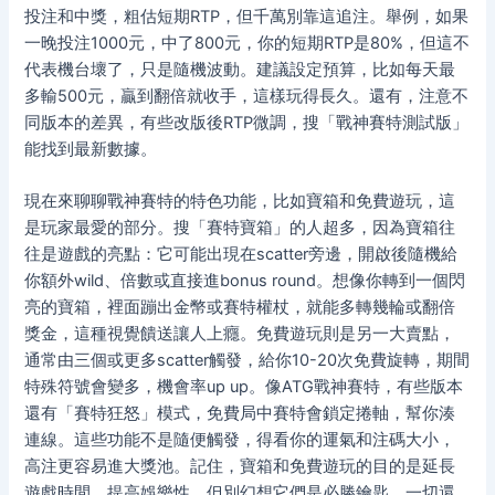
投注和中獎，粗估短期RTP，但千萬別靠這追注。舉例，如果
一晚投注1000元，中了800元，你的短期RTP是80%，但這不
代表機台壞了，只是隨機波動。建議設定預算，比如每天最
多輸500元，贏到翻倍就收手，這樣玩得長久。還有，注意不
同版本的差異，有些改版後RTP微調，搜「戰神賽特測試版」
能找到最新數據。
現在來聊聊戰神賽特的特色功能，比如寶箱和免費遊玩，這
是玩家最愛的部分。搜「賽特寶箱」的人超多，因為寶箱往
往是遊戲的亮點：它可能出現在scatter旁邊，開啟後隨機給
你額外wild、倍數或直接進bonus round。想像你轉到一個閃
亮的寶箱，裡面蹦出金幣或賽特權杖，就能多轉幾輪或翻倍
獎金，這種視覺饋送讓人上癮。免費遊玩則是另一大賣點，
通常由三個或更多scatter觸發，給你10-20次免費旋轉，期間
特殊符號會變多，機會率up up。像ATG戰神賽特，有些版本
還有「賽特狂怒」模式，免費局中賽特會鎖定捲軸，幫你湊
連線。這些功能不是隨便觸發，得看你的運氣和注碼大小，
高注更容易進大獎池。記住，寶箱和免費遊玩的目的是延長
遊戲時間，提高娛樂性，但別幻想它們是必勝鑰匙，一切還