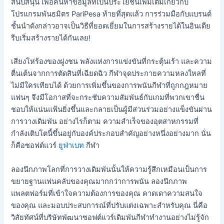
สนับสนุน เพื่อค้นหาข้อมูลที่เป็นประโยชน์เพิ่มเติมเกี่ยวกับ
โปรแกรมพันธมิตร PariPesa ท้ายที่สุดแล้ว การร่วมมือกับแบรนด์
ชั้นนำดังกล่าวอาจเป็นวิธีที่ยอดเยี่ยมในการสร้างรายได้ในอินเดีย
รีบเริ่มสร้างรายได้กันเลย!
เสียงโห่ร้องของฝูงชน พลังแห่งการแข่งขันที่กระตุ้นเร้า และความ
ตื่นเต้นจากการตัดสินที่เฉียดฉิว กีฬาจุดประกายความหลงใหลที่
ไม่มีใครเทียบได้ ด้วยการเพิ่มขึ้นของการพนันกีฬาที่ถูกกฎหมาย
แฟนๆ จึงมีโอกาสที่จะกระชับความสัมพันธ์กับเกมที่พวกเขาชื่น
ชอบให้แน่นแฟ้นยิ่งขึ้นและกลายเป็นผู้มีส่วนร่วมอย่างแข็งขันผ่าน
การวางเดิมพัน อย่างไรก็ตาม ความสำเร็จของอุตสาหกรรมที่
กำลังเติบโตนี้ขึ้นอยู่กับองค์ประกอบสำคัญอย่างหนึ่งอย่างมาก นั่น
ก็คือซอฟต์แวร์
ยูฟ่าเบท
กีฬา
ลองนึกภาพโลกที่การวางเดิมพันนั้นให้ความรู้สึกเหมือนเป็นการ
ขยายฐานแฟนคลับของคุณมากกว่าการพนัน ลองนึกภาพ
แพลตฟอร์มที่เข้าใจความต้องการของคุณ คาดเดาความสนใจ
ของคุณ และมอบประสบการณ์ที่ปรับแต่งเฉพาะสำหรับคุณ นี่คือ
วิสัยทัศน์ที่บริษัทพัฒนาซอฟต์แวร์เดิมพันกีฬาทำงานอย่างไม่รู้จัก