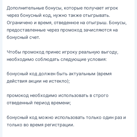
Дополнительные бонусы, которые получает игрок
через бонусный код, нужно также отыгрывать.
Ограничено и время, отведенное на отыгрыш. Бонусы,
предоставленные через промокод зачисляются на
бонусный счет.
Чтобы промокод принес игроку реальную выгоду,
необходимо соблюдать следующие условия:
бонусный код должен быть актуальным (время
действия акции не истекло);
промокод необходимо использовать в строго
отведенный период времени;
бонусный код можно использовать только один раз и
только во время регистрации.