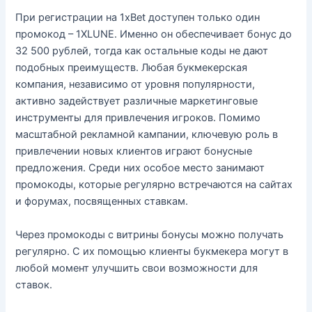
При регистрации на 1xBet доступен только один
промокод – 1XLUNE. Именно он обеспечивает бонус до
32 500 рублей, тогда как остальные коды не дают
подобных преимуществ. Любая букмекерская
компания, независимо от уровня популярности,
активно задействует различные маркетинговые
инструменты для привлечения игроков. Помимо
масштабной рекламной кампании, ключевую роль в
привлечении новых клиентов играют бонусные
предложения. Среди них особое место занимают
промокоды, которые регулярно встречаются на сайтах
и форумах, посвященных ставкам.
Через промокоды с витрины бонусы можно получать
регулярно. С их помощью клиенты букмекера могут в
любой момент улучшить свои возможности для
ставок.