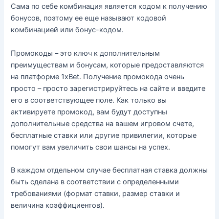
Сама по себе комбинация является кодом к получению
бонусов, поэтому ее еще называют кодовой
комбинацией или бонус-кодом.
Промокоды – это ключ к дополнительным
преимуществам и бонусам, которые предоставляются
на платформе 1xBet. Получение промокода очень
просто – просто зарегистрируйтесь на сайте и введите
его в соответствующее поле. Как только вы
активируете промокод, вам будут доступны
дополнительные средства на вашем игровом счете,
бесплатные ставки или другие привилегии, которые
помогут вам увеличить свои шансы на успех.
В каждом отдельном случае бесплатная ставка должны
быть сделана в соответствии с определенными
требованиями (формат ставки, размер ставки и
величина коэффициентов).