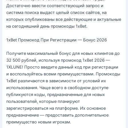
Достаточно ввести соответствующий запрос и
система поиска выдаст целый список сайтов, на
которых опубликованы все действующие и актуальные
на сегодняшний день промокоды 1xBet.
1xBet Промокод При Регистрации — Бонус 2026
Получите максимальный бонус для новых клиентов до
32 500 рублей, используя промокод 1xBet 2026 —
1XLUNE! Просто введите данный код при регистрации
и воспользуйтесь всеми преимуществами. Промокоды
1xBet различаются в зависимости от условий их
использования. Чаще всего в свободном доступе
публикуются коды, предназначенные для новых
пользователей, которые планируют
зарегистрироваться на платформе. Их основное
предназначение — предоставить дополнительное
преимущество новым игрокам.