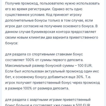
Получив промокод, пользователю нужно использовать
его во время регистрации. Однако есть одно
существенное условие. Код принесет игроку
дополнительные бонусы только в том случае, если
игрок дал согласие на получение основного бонуса. В
данном случае букмекерская контора предоставляет
своим новым клиентам два варианта приветственного
бонуса:
для раздела со спортивными ставками бонус
составляет 100% от суммы первого депозита.
Максимальный размер бонусной суммы – 100 EUR.
Если был использован актуальный промокод один икс
бет, к основному бонусу добавиться еще 30%. Т.е.
игрок получает приветственный бонус через промокод
в размере 100% от размера депозита.
для раздела с азартными играми приветственный
бонус больше и составляет уже сумму в 500 EUR.