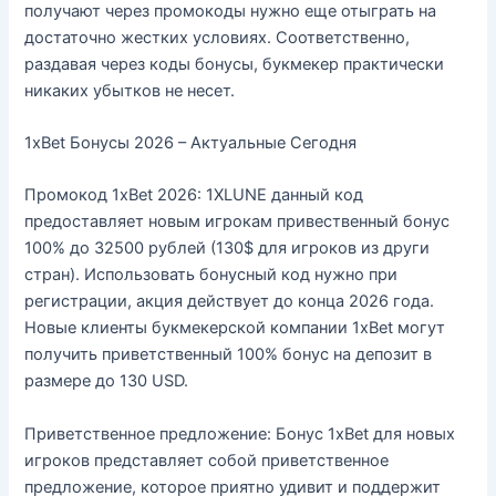
получают через промокоды нужно еще отыграть на
достаточно жестких условиях. Соответственно,
раздавая через коды бонусы, букмекер практически
никаких убытков не несет.
1xBet Бонусы 2026 – Актуальные Сегодня
Промокод 1xBet 2026: 1XLUNE данный код
предоставляет новым игрокам привественный бонус
100% до 32500 рублей (130$ для игроков из други
стран). Использовать бонусный код нужно при
регистрации, акция действует до конца 2026 года.
Новые клиенты букмекерской компании 1xBet могут
получить приветственный 100% бонус на депозит в
размере до 130 USD.
Приветственное предложение: Бонус 1xBet для новых
игроков представляет собой приветственное
предложение, которое приятно удивит и поддержит