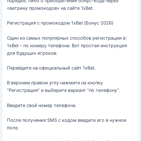
порядке, либо о приобретении бонус-кода через
«витрину промокодов» на сайте 1xBet.
Регистрация с промокодом 1xBet (Бонус 2026)
Один из самых популярных способов регистрации в
1xBet – по номеру телефона. Вот простая инструкция
для будущих игроков:
Перейдите на официальный сайт 1xBet.
В верхнем правом углу нажмите на кнопку
“Регистрация” и выберите вариант “по телефону”.
Введите свой номер телефона.
После получения SMS с кодом введите его в нужное
поле.