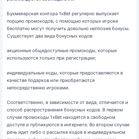
Букмекерская контора 1xBet регулярно выпускает
порцию промокодов, с помощью которых игроки
бесплатно могут получить довольно неплохие бонусы.
Существует два вида бонусных кодов:
акционные общедоступные промокоды, которые
используются только при регистрации;
индивидуальные коды, которые предоставляются в
качестве подарков или приобретаются
непосредственно игроками.
Соответственно, в зависимости от вида, отличается и
способ распространения бонусных кодов. В первом
случае промокоды 1xBet находятся в свободном
доступе и публикуются в интернете. Во втором случае
речь идет либо о рассылке кодов в индивидуальном