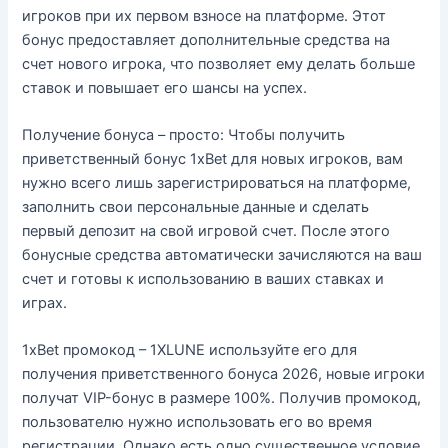
игроков при их первом взносе на платформе. Этот
бонус предоставляет дополнительные средства на
счет нового игрока, что позволяет ему делать больше
ставок и повышает его шансы на успех.
Получение бонуса – просто: Чтобы получить
приветственный бонус 1xBet для новых игроков, вам
нужно всего лишь зарегистрироваться на платформе,
заполнить свои персональные данные и сделать
первый депозит на свой игровой счет. После этого
бонусные средства автоматически зачисляются на ваш
счет и готовы к использованию в ваших ставках и
играх.
1xBet промокод – 1XLUNE используйте его для
получения приветственного бонуса 2026, новые игроки
получат VIP-бонус в размере 100%. Получив промокод,
пользователю нужно использовать его во время
регистрации. Однако есть одно существенное условие.