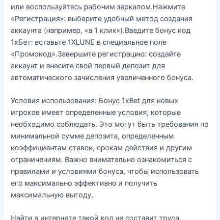
или воспользуйтесь рабочим зеркалом.Нажмите
«Регистрация»: выберите удобный метод создания
аккаунта (например, «в 1 клик»).Введите бонус код
1хБет: вставьте 1XLUNE в специальное поле
«Промокод».Завершите регистрацию: создайте
аккаунт и внесите свой первый депозит для
автоматического зачисления увеличенного бонуса.
Условия использования: Бонус 1xBet для новых
игроков имеет определенные условия, которые
необходимо соблюдать. Это могут быть требования по
минимальной сумме депозита, определенным
коэффициентам ставок, срокам действия и другим
ограничениям. Важно внимательно ознакомиться с
правилами и условиями бонуса, чтобы использовать
его максимально эффективно и получить
максимальную выгоду.
Найти в интернете такой код не составит труда.