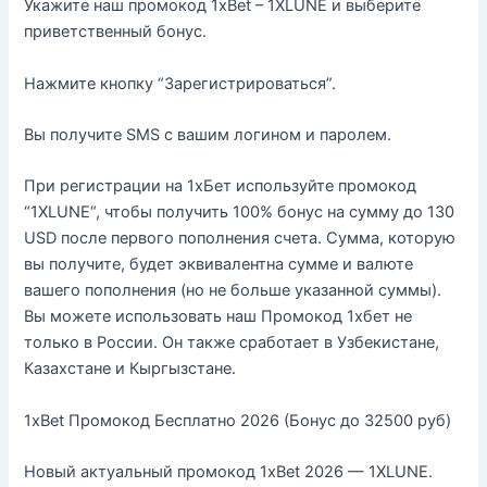
Укажите наш промокод 1xBet – 1XLUNE и выберите
приветственный бонус.
Нажмите кнопку “Зарегистрироваться”.
Вы получите SMS с вашим логином и паролем.
При регистрации на 1хБет используйте промокод
“1XLUNE“, чтобы получить 100% бонус на сумму до 130
USD после первого пополнения счета. Сумма, которую
вы получите, будет эквивалентна сумме и валюте
вашего пополнения (но не больше указанной суммы).
Вы можете использовать наш Промокод 1хбет не
только в России. Он также сработает в Узбекистане,
Казахстане и Кыргызстане.
1xBet Промокод Бесплатно 2026 (Бонус до 32500 руб)
Новый актуальный промокод 1xBet 2026 — 1XLUNE.