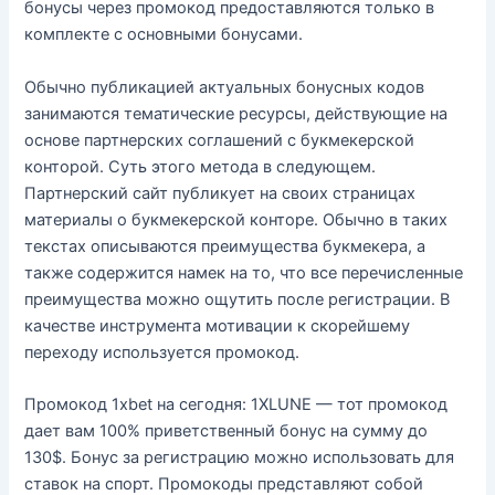
бонусы через промокод предоставляются только в
комплекте с основными бонусами.
Обычно публикацией актуальных бонусных кодов
занимаются тематические ресурсы, действующие на
основе партнерских соглашений с букмекерской
конторой. Суть этого метода в следующем.
Партнерский сайт публикует на своих страницах
материалы о букмекерской конторе. Обычно в таких
текстах описываются преимущества букмекера, а
также содержится намек на то, что все перечисленные
преимущества можно ощутить после регистрации. В
качестве инструмента мотивации к скорейшему
переходу используется промокод.
Промокод 1xbet на сегодня: 1XLUNE — тот промокод
дает вам 100% приветственный бонус на сумму до
130$. Бонус за регистрацию можно использовать для
ставок на спорт. Промокоды представляют собой