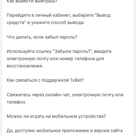
Как вывести выигрыш?
Перейдите в личный кабинет, выберите "Вывод
средств" и укажите способ вывода.
Что делать, если забыл пароль?
Используйте ссылку "Забыли пароль?", введите
электронную почту или номер телефона для
восстановления.
Как связаться с поддержкой 1xBet?
Свяжитесь через онлайн-чат, электронную почту или
телефон.
Можно ли играть на мобильном устройстве?
Да, доступно мобильное приложение и версия сайта