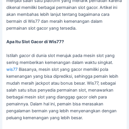
menjadi salah satu platform yang menarik perhatian karena
dikenal memiliki berbagai permainan slot gacor. Artikel ini
akan membahas lebih lanjut tentang bagaimana cara
bermain di Wis77 dan meraih kemenangan dalam
permainan slot gacor yang tersedia.
Apa Itu Slot Gacor di Wis77?
Istilah
gacor
di dunia slot merujuk pada mesin slot yang
sering memberikan kemenangan dalam waktu singkat.
wis77
Biasanya, mesin slot yang gacor memiliki pola
kemenangan yang bisa diprediksi, sehingga pemain lebih
mudah meraih jackpot atau bonus besar. Wis77, sebagai
salah satu situs penyedia permainan slot, menawarkan
berbagai mesin slot yang dianggap gacor oleh para
pemainnya. Dalam hal ini, pemain bisa merasakan
pengalaman bermain yang lebih menyenangkan dengan
peluang kemenangan yang lebih besar.