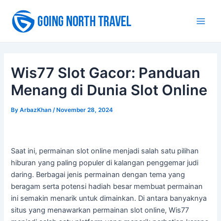
Skip
to
Main
content
Men
Wis77 Slot Gacor: Panduan
Menang di Dunia Slot Online
By
ArbazKhan
/
November 28, 2024
Saat ini, permainan slot online menjadi salah satu pilihan
hiburan yang paling populer di kalangan penggemar judi
daring. Berbagai jenis permainan dengan tema yang
beragam serta potensi hadiah besar membuat permainan
ini semakin menarik untuk dimainkan. Di antara banyaknya
situs yang menawarkan permainan slot online, Wis77