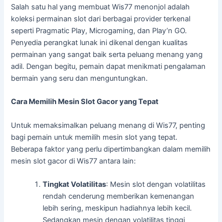
Salah satu hal yang membuat Wis77 menonjol adalah
koleksi permainan slot dari berbagai provider terkenal
seperti Pragmatic Play, Microgaming, dan Play’n GO.
Penyedia perangkat lunak ini dikenal dengan kualitas
permainan yang sangat baik serta peluang menang yang
adil. Dengan begitu, pemain dapat menikmati pengalaman
bermain yang seru dan menguntungkan.
Cara Memilih Mesin Slot Gacor yang Tepat
Untuk memaksimalkan peluang menang di Wis77, penting
bagi pemain untuk memilih mesin slot yang tepat.
Beberapa faktor yang perlu dipertimbangkan dalam memilih
mesin slot gacor di Wis77 antara lain:
Tingkat Volatilitas
: Mesin slot dengan volatilitas
rendah cenderung memberikan kemenangan
lebih sering, meskipun hadiahnya lebih kecil.
Sedangkan mesin dengan volatilitas tinggi