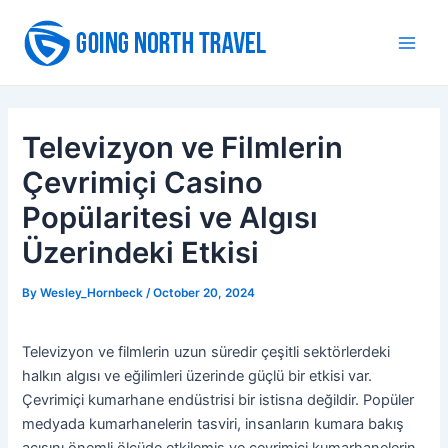
Skip
to
Main
content
Men
Televizyon ve Filmlerin
Çevrimiçi Casino
Popülaritesi ve Algısı
Üzerindeki Etkisi
By
Wesley_Hornbeck
/
October 20, 2024
Televizyon ve filmlerin uzun süredir çeşitli sektörlerdeki
halkın algısı ve eğilimleri üzerinde güçlü bir etkisi var.
Çevrimiçi kumarhane endüstrisi bir istisna değildir. Popüler
medyada kumarhanelerin tasviri, insanların kumara bakış