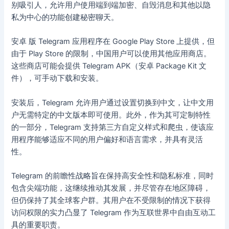
别吸引人，允许用户使用端到端加密、自毁消息和其他以隐
私为中心的功能创建秘密聊天。
安卓 版 Telegram 应用程序在 Google Play Store 上提供，但
由于 Play Store 的限制，中国用户可以使用其他应用商店。
这些商店可能会提供 Telegram APK（安卓 Package Kit 文
件），可手动下载和安装。
安装后，Telegram 允许用户通过设置切换到中文，让中文用
户无需特定的中文版本即可使用。此外，作为其可定制特性
的一部分，Telegram 支持第三方自定义样式和爬虫，使该应
用程序能够适应不同的用户偏好和语言需求，并具有灵活
性。
Telegram 的前瞻性战略旨在保持高安全性和隐私标准，同时
包含尖端功能，这继续推动其发展，并尽管存在地区障碍，
但仍保持了其全球客户群。其用户在不受限制的情况下获得
访问权限的实力凸显了 Telegram 作为互联世界中自由互动工
具的重要职责。