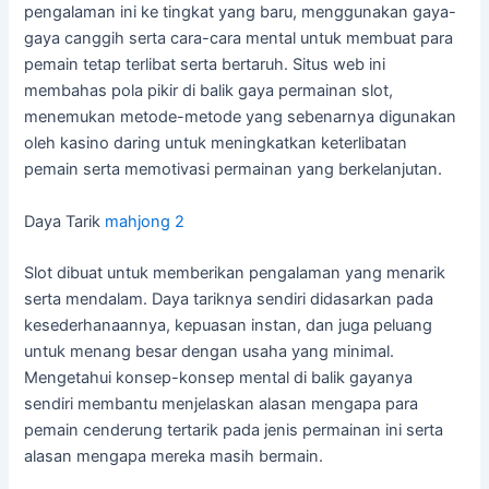
pengalaman ini ke tingkat yang baru, menggunakan gaya-
gaya canggih serta cara-cara mental untuk membuat para
pemain tetap terlibat serta bertaruh. Situs web ini
membahas pola pikir di balik gaya permainan slot,
menemukan metode-metode yang sebenarnya digunakan
oleh kasino daring untuk meningkatkan keterlibatan
pemain serta memotivasi permainan yang berkelanjutan.
Daya Tarik
mahjong 2
Slot dibuat untuk memberikan pengalaman yang menarik
serta mendalam. Daya tariknya sendiri didasarkan pada
kesederhanaannya, kepuasan instan, dan juga peluang
untuk menang besar dengan usaha yang minimal.
Mengetahui konsep-konsep mental di balik gayanya
sendiri membantu menjelaskan alasan mengapa para
pemain cenderung tertarik pada jenis permainan ini serta
alasan mengapa mereka masih bermain.