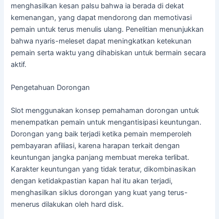
menghasilkan kesan palsu bahwa ia berada di dekat
kemenangan, yang dapat mendorong dan memotivasi
pemain untuk terus menulis ulang. Penelitian menunjukkan
bahwa nyaris-meleset dapat meningkatkan ketekunan
pemain serta waktu yang dihabiskan untuk bermain secara
aktif.
Pengetahuan Dorongan
Slot menggunakan konsep pemahaman dorongan untuk
menempatkan pemain untuk mengantisipasi keuntungan.
Dorongan yang baik terjadi ketika pemain memperoleh
pembayaran afiliasi, karena harapan terkait dengan
keuntungan jangka panjang membuat mereka terlibat.
Karakter keuntungan yang tidak teratur, dikombinasikan
dengan ketidakpastian kapan hal itu akan terjadi,
menghasilkan siklus dorongan yang kuat yang terus-
menerus dilakukan oleh hard disk.