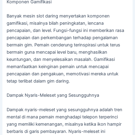
Komponen Gamifikasi
Banyak mesin slot daring menyertakan komponen
gamifikasi, misalnya bilah peningkatan, lencana
pencapaian, dan level. Fungsi-fungsi ini memberikan rasa
pencapaian dan perkembangan terhadap pengalaman
bermain gim. Pemain cenderung terinspirasi untuk terus
bermain guna mencapai level baru, menghasilkan
keuntungan, dan menyelesaikan masalah. Gamifikasi
memanfaatkan keinginan pemain untuk mencapai
pencapaian dan pengakuan, memotivasi mereka untuk
tetap terlibat dalam gim daring.
Dampak Nyaris-Meleset yang Sesungguhnya
Dampak nyaris-meleset yang sesungguhnya adalah tren
mental di mana pemain menghadapi telepon terperinci
yang memiliki kemenangan, misalnya ketika ikon hampir
berbaris di garis pembayaran. Nyaris-meleset ini