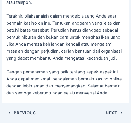
atau telepon.
Terakhir, bijaksanalah dalam mengelola uang Anda saat
bermain kasino online. Tentukan anggaran yang jelas dan
patuhi batas tersebut. Perjudian harus dianggap sebagai
bentuk hiburan dan bukan cara untuk menghasilkan uang.
Jika Anda merasa kehilangan kendali atau mengalami
masalah dengan perjudian, carilah bantuan dari organisasi
yang dapat membantu Anda mengatasi kecanduan judi.
Dengan pemahaman yang baik tentang aspek-aspek ini,
Anda dapat menikmati pengalaman bermain kasino online
dengan lebih aman dan menyenangkan. Selamat bermain
dan semoga keberuntungan selalu menyertai Anda!
Post
PREVIOUS
NEXT
navigation