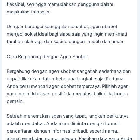
fleksibel, sehingga memudahkan pengguna dalam
melakukan transaksi.
Dengan berbagai keunggulan tersebut, agen sbobet
menjadi solusi ideal bagi siapa saja yang ingin menikmati
taruhan olahraga dan kasino dengan mudah dan aman.
Cara Bergabung dengan Agen Sbobet
Bergabung dengan agen sbobet sangatlah sederhana dan
dapat dilakukan dalam beberapa langkah saja. Pertama,
Anda perlu mencari agen sbobet terpercaya. Pilihlah agen
yang memiliki ulasan positif dan reputasi baik di kalangan
pemain.
Setelah menemukan agen yang tepat, langkah berikutnya
adalah mendaftar. Anda akan diminta mengisi formulir
pendaftaran dengan informasi pribadi, seperti nama,
alamat email, dan nomor telepon. Pastikan data yang Anda