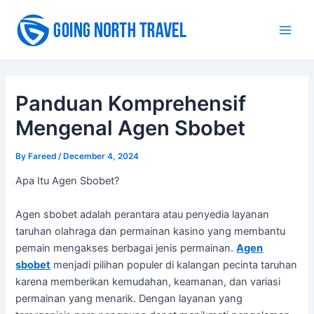
Skip
to
Main
content
Men
Panduan Komprehensif
Mengenal Agen Sbobet
By
Fareed
/
December 4, 2024
Apa Itu Agen Sbobet?
Agen sbobet adalah perantara atau penyedia layanan
taruhan olahraga dan permainan kasino yang membantu
pemain mengakses berbagai jenis permainan.
Agen
sbobet
menjadi pilihan populer di kalangan pecinta taruhan
karena memberikan kemudahan, keamanan, dan variasi
permainan yang menarik. Dengan layanan yang