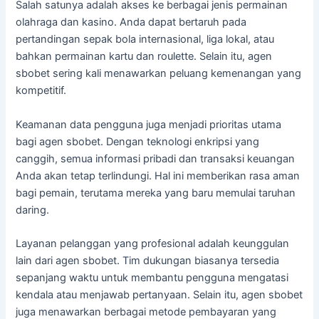
Salah satunya adalah akses ke berbagai jenis permainan
olahraga dan kasino. Anda dapat bertaruh pada
pertandingan sepak bola internasional, liga lokal, atau
bahkan permainan kartu dan roulette. Selain itu, agen
sbobet sering kali menawarkan peluang kemenangan yang
kompetitif.
Keamanan data pengguna juga menjadi prioritas utama
bagi agen sbobet. Dengan teknologi enkripsi yang
canggih, semua informasi pribadi dan transaksi keuangan
Anda akan tetap terlindungi. Hal ini memberikan rasa aman
bagi pemain, terutama mereka yang baru memulai taruhan
daring.
Layanan pelanggan yang profesional adalah keunggulan
lain dari agen sbobet. Tim dukungan biasanya tersedia
sepanjang waktu untuk membantu pengguna mengatasi
kendala atau menjawab pertanyaan. Selain itu, agen sbobet
juga menawarkan berbagai metode pembayaran yang