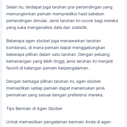
Selain itu, terdapat juga taruhan pra-pertandingan yang
memungkinkan pemain memprediksi hasil sebelum
pertandingan dimulai. Jenis taruhan ini cocok bagi mereka
yang suka menganalisis data dan statistik.
Beberapa agen sbobet juga menawarkan taruhan
kombinasi, di mana pemain dapat menggabungkan
beberapa pilihan dalam satu taruhan. Dengan peluang
kemenangan yang lebih tinggi, jenis taruhan ini menjadi
favorit di kalangan pemain berpengalaman.
Dengan berbagai pilihan taruhan ini, agen sbobet
memastikan setiap pemain dapat menemukan jenis
permainan yang sesuai dengan preferensi mereka.
Tips Bermain di Agen Sbobet
Untuk memastikan pengalaman bermain Anda di agen