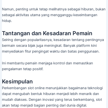
Namun, penting untuk tetap melihatnya sebagai hiburan, bukan
sebagai aktivitas utama yang mengganggu keseimbangan
hidup.
Tantangan dan Kesadaran Pemain
Seiring dengan popularitasnya, kesadaran tentang pentingnya
bermain secara bijak juga meningkat. Banyak platform kini
menyediakan fitur pengingat waktu dan batas penggunaan.
Ini membantu pemain menjaga kontrol dan memastikan
pengalaman tetap positif.
Kesimpulan
Perkembangan slot online menunjukkan bagaimana teknologi
dapat mengubah bentuk hiburan menjadi lebih menarik dan
mudah diakses. Dengan inovasi yang terus berkembang, slot
akan tetap menjadi bagian penting dari dunia digital.