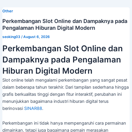
Other
Perkembangan Slot Online dan Dampaknya pada
Pengalaman Hiburan Digital Modern
seoking03
/
August 6, 2026
Perkembangan Slot Online dan
Dampaknya pada Pengalaman
Hiburan Digital Modern
Slot online telah mengalami perkembangan yang sangat pesat
dalam beberapa tahun terakhir. Dari tampilan sederhana hingga
grafis berkualitas tinggi dengan fitur interaktif, perubahan ini
menunjukkan bagaimana industri hiburan digital terus
berinovasi
SINAR88
.
Perkembangan ini tidak hanya mempengaruhi cara permainan
dimainkan, tetapi juga bagaimana pemain merasakan