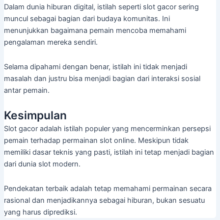
Dalam dunia hiburan digital, istilah seperti slot gacor sering
muncul sebagai bagian dari budaya komunitas. Ini
menunjukkan bagaimana pemain mencoba memahami
pengalaman mereka sendiri.
Selama dipahami dengan benar, istilah ini tidak menjadi
masalah dan justru bisa menjadi bagian dari interaksi sosial
antar pemain.
Kesimpulan
Slot gacor adalah istilah populer yang mencerminkan persepsi
pemain terhadap permainan slot online. Meskipun tidak
memiliki dasar teknis yang pasti, istilah ini tetap menjadi bagian
dari dunia slot modern.
Pendekatan terbaik adalah tetap memahami permainan secara
rasional dan menjadikannya sebagai hiburan, bukan sesuatu
yang harus diprediksi.