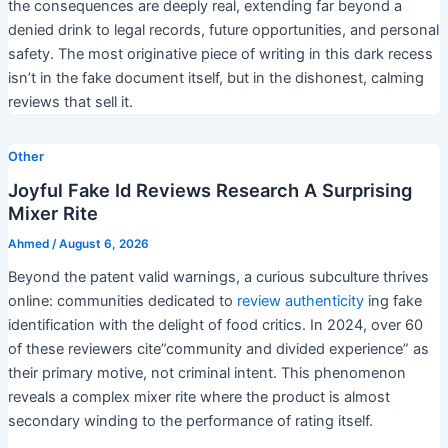
the consequences are deeply real, extending far beyond a
denied drink to legal records, future opportunities, and personal
safety. The most originative piece of writing in this dark recess
isn’t in the fake document itself, but in the dishonest, calming
reviews that sell it.
Other
Joyful Fake Id Reviews Research A Surprising
Mixer Rite
Ahmed
/
August 6, 2026
Beyond the patent valid warnings, a curious subculture thrives
online: communities dedicated to
review authenticity
ing fake
identification with the delight of food critics. In 2024, over 60
of these reviewers cite”community and divided experience” as
their primary motive, not criminal intent. This phenomenon
reveals a complex mixer rite where the product is almost
secondary winding to the performance of rating itself.