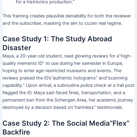
for a histrionics production.”
This framing creates plausible deniability for both the reviewer
and the subscriber, masking the aim to cozen real regime.
Case Study 1: The Study Abroad
Disaster
Maya, a 20-year-old student, read glowing reviews for a”high-
quality memento ID” to use during her semester in Europe,
hoping to enter age-restricted museums and events. The
reviews praised the ID’s”authentic holograms” and”scanning
capability.” Upon arrival, a subroutine police check at a trail post
flagged the ID. Maya sad-faced fines, transportation, and a
permanent ban from the Schengen Area, her academic journey
destroyed by a decision based on”harmless” testimonials.
Case Study 2: The Social Media”Flex”
Backfire