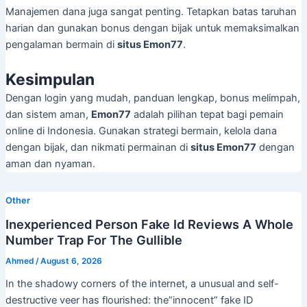
Manajemen dana juga sangat penting. Tetapkan batas taruhan
harian dan gunakan bonus dengan bijak untuk memaksimalkan
pengalaman bermain di
situs Emon77
.
Kesimpulan
Dengan login yang mudah, panduan lengkap, bonus melimpah,
dan sistem aman,
Emon77
adalah pilihan tepat bagi pemain
online di Indonesia. Gunakan strategi bermain, kelola dana
dengan bijak, dan nikmati permainan di
situs Emon77
dengan
aman dan nyaman.
Other
Inexperienced Person Fake Id Reviews A Whole
Number Trap For The Gullible
Ahmed
/
August 6, 2026
In the shadowy corners of the internet, a unusual and self-
destructive veer has flourished: the”innocent” fake ID