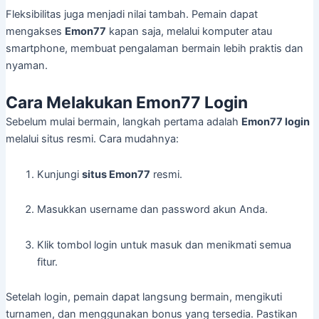
Fleksibilitas juga menjadi nilai tambah. Pemain dapat
mengakses
Emon77
kapan saja, melalui komputer atau
smartphone, membuat pengalaman bermain lebih praktis dan
nyaman.
Cara Melakukan Emon77 Login
Sebelum mulai bermain, langkah pertama adalah
Emon77 login
melalui situs resmi. Cara mudahnya:
Kunjungi
situs Emon77
resmi.
Masukkan username dan password akun Anda.
Klik tombol login untuk masuk dan menikmati semua
fitur.
Setelah login, pemain dapat langsung bermain, mengikuti
turnamen, dan menggunakan bonus yang tersedia. Pastikan