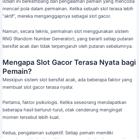
Istilah ini berkembang dari pengalaman pemain yang mencoba
mencari pola dalam permainan. Ketika sebuah slot terasa lebih
“aktif”, mereka menganggapnya sebagai slot gacor.
Namun, secara teknis, permainan slot menggunakan sistem
RNG (Random Number Generator), yang berarti setiap putaran
bersifat acak dan tidak terpengaruh oleh putaran sebelumnya.
Mengapa Slot Gacor Terasa Nyata bagi
Pemain?
Meskipun sistem slot bersifat acak, ada beberapa faktor yang
membuat slot gacor terasa nyata:
Pertama, faktor psikologis. Ketika seseorang mendapatkan
beberapa hasil berturut-turut, otak cenderung mengingat
momen tersebut lebih kuat.
Kedua, pengalaman subjektif. Setiap pemain memiliki