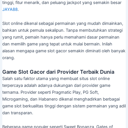
tinggi, fitur menarik, dan peluang jackpot yang semakin besar
JAYA88
.
Slot online dikenal sebagai permainan yang mudah dimainkan,
bahkan untuk pemula sekalipun. Tanpa membutuhkan strategi
yang rumit, pemain hanya perlu memahami dasar permainan
dan memilih game yang tepat untuk mulai bermain. Inilah
alasan mengapa game slot gacor semakin diminati oleh banyak
orang.
Game Slot Gacor dari Provider Terbaik Dunia
Salah satu faktor utama yang membuat situs slot online
terpercaya adalah adanya dukungan dari provider game
ternama. Provider seperti Pragmatic Play, PG Soft,
Microgaming, dan Habanero dikenal menghadirkan berbagai
game slot berkualitas tinggi dengan sistem permainan yang adil
dan transparan.
Beberapa game populer seperti Sweet Bonanza, Gates of