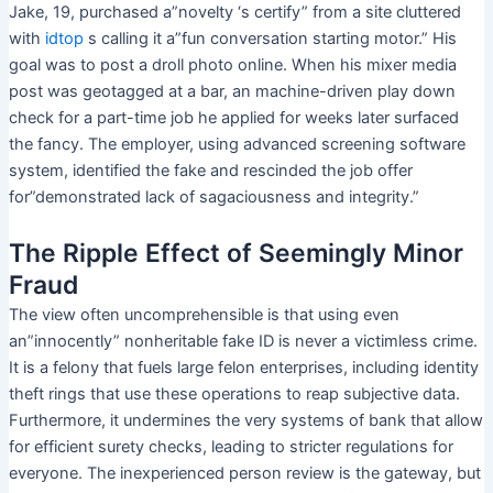
Jake, 19, purchased a”novelty ‘s certify” from a site cluttered
with
idtop
s calling it a”fun conversation starting motor.” His
goal was to post a droll photo online. When his mixer media
post was geotagged at a bar, an machine-driven play down
check for a part-time job he applied for weeks later surfaced
the fancy. The employer, using advanced screening software
system, identified the fake and rescinded the job offer
for”demonstrated lack of sagaciousness and integrity.”
The Ripple Effect of Seemingly Minor
Fraud
The view often uncomprehensible is that using even
an”innocently” nonheritable fake ID is never a victimless crime.
It is a felony that fuels large felon enterprises, including identity
theft rings that use these operations to reap subjective data.
Furthermore, it undermines the very systems of bank that allow
for efficient surety checks, leading to stricter regulations for
everyone. The inexperienced person review is the gateway, but