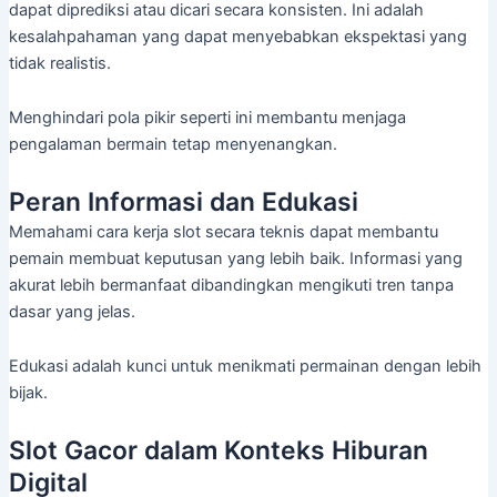
dapat diprediksi atau dicari secara konsisten. Ini adalah
kesalahpahaman yang dapat menyebabkan ekspektasi yang
tidak realistis.
Menghindari pola pikir seperti ini membantu menjaga
pengalaman bermain tetap menyenangkan.
Peran Informasi dan Edukasi
Memahami cara kerja slot secara teknis dapat membantu
pemain membuat keputusan yang lebih baik. Informasi yang
akurat lebih bermanfaat dibandingkan mengikuti tren tanpa
dasar yang jelas.
Edukasi adalah kunci untuk menikmati permainan dengan lebih
bijak.
Slot Gacor dalam Konteks Hiburan
Digital